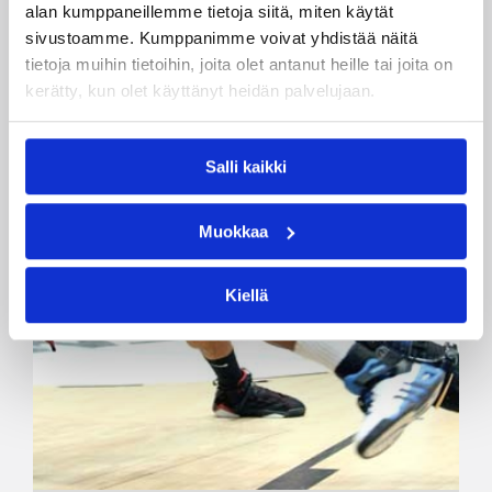
alan kumppaneillemme tietoja siitä, miten käytät
sivustoamme. Kumppanimme voivat yhdistää näitä
tietoja muihin tietoihin, joita olet antanut heille tai joita on
kerätty, kun olet käyttänyt heidän palvelujaan.
Salli kaikki
Muokkaa
Kiellä