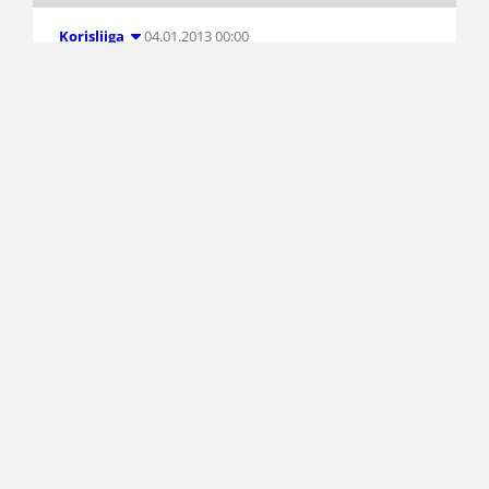
04.01.2013 00:00
Korisliiga
Demond Watt Korihaihin
Korisliigassa täpärästi pudotuspelipaikan
alapuolella viihtyvä Uudenkaupungin Korihait on
värvännyt liigamiehistöönsä uuden
amerikkalaispelaajan. Kaksimetrinen, 105-
kiloinen ja 23-vuotias Demond Watt tekee
Korihait-debyyttinsä 9. tammikuuta Pyrintöä
vastaan.