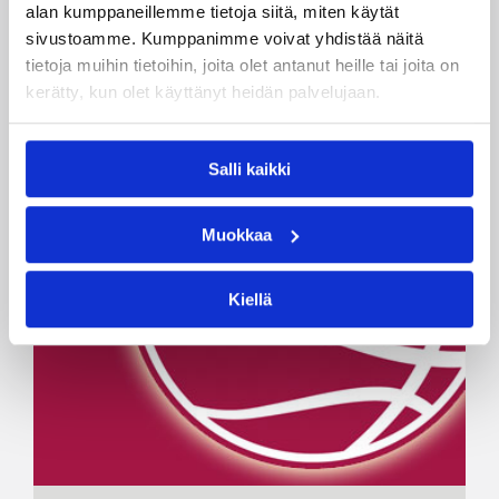
alan kumppaneillemme tietoja siitä, miten käytät
sivustoamme. Kumppanimme voivat yhdistää näitä
tietoja muihin tietoihin, joita olet antanut heille tai joita on
kerätty, kun olet käyttänyt heidän palvelujaan.
Salli kaikki
Muokkaa
Kiellä