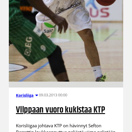
09.03.2013 00:00
Korisliiga
Vilppaan vuoro kukistaa KTP
Korisliigaa johtava KTP on hävinnyt Sefton