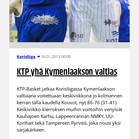
16.01.2013 00:00
Korisliiga
KTP yhä Kymenlaakson valtias
KTP-Basket jatkaa Korisliigassa Kymenlaakson
valtiaana voitettuaan keskiviikkona jo kolmannen
kerran tällä kaudella Kouvot, nyt 86-76 (31-41).
Keskiviikko-kierroksen muihin voittoihin venyivät
Kauhajoen Karhu, Lappeenrannan NMKY, UU-
Korihait sekä Tampereen Pyrintö, joka nousi yksi
sarjakärkeen.