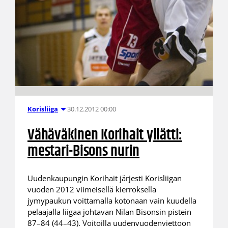
30.12.2012 00:00
Korisliiga
Vähäväkinen Korihait yllätti:
mestari-Bisons nurin
Uudenkaupungin Korihait järjesti Korisliigan
vuoden 2012 viimeisellä kierroksella
jymypaukun voittamalla kotonaan vain kuudella
pelaajalla liigaa johtavan Nilan Bisonsin pistein
87–84 (44–43). Voitoilla uudenvuodenviettoon