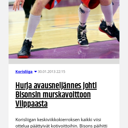
30.01.2013 22:15
Korisliiga
Hurja avausneljännes johti
Bisonsin murskavoittoon
Vilppaasta
Korisliigan keskiviikkokierroksen kaikki viisi
ottelua päättyivät kotivoittoihin. Bisons päihitti