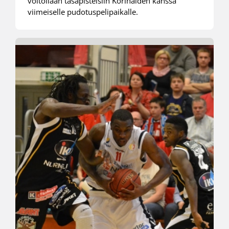
voitollaan tasapisteisiin Korihaiden kanssa
viimeiselle pudotuspelipaikalle.