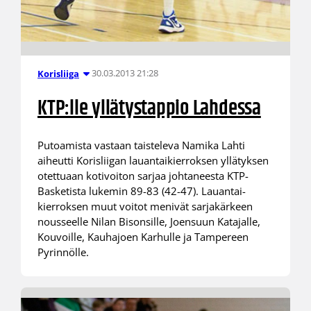
30.03.2013 21:28
Korisliiga
KTP:lle yllätystappio Lahdessa
Putoamista vastaan taisteleva Namika Lahti
aiheutti Korisliigan lauantaikierroksen yllätyksen
otettuaan kotivoiton sarjaa johtaneesta KTP-
Basketista lukemin 89-83 (42-47). Lauantai-
kierroksen muut voitot menivät sarjakärkeen
nousseelle Nilan Bisonsille, Joensuun Katajalle,
Kouvoille, Kauhajoen Karhulle ja Tampereen
Pyrinnölle.