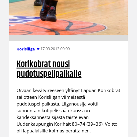
17.03.2013 00:00
Korisliiga
Korikobrat nousi
pudotuspelipaikalle
Oivaan kevätvireeseen yltänyt Lapuan Korikobrat
sai otteen Korisliigan viimeisestä
pudotuspelipaikasta. Liiganousija voitti
sunnuntain kotipelissään kanssaan
kahdeksannesta sijasta taistelevan
Uudenkaupungin Korihait 80–74 (39–36). Voitto
oli lapualaisille kolmas perättäinen.