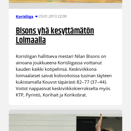
23.01.2013 22:00
Korisliiga
Bisons yhä kesyttämätön
Loimaalla
Korisliigan hallitseva mestari Nilan Bisons on
ainoana joukkueena Korisliigassa voittanut
kauden kaikki kotipelinsä. Keskiviikkona
loimaalaiset saivat kotivoitoissa tusinan täyteen
kukistamalla Kouvot täpärästi 82–77 (37–44).
Voitot nappasivat keskiviikkokierrokselta myös
KTP, Pyrintö, Korihait ja Korikobrat.