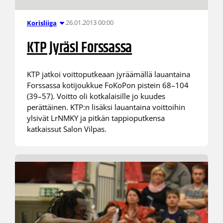
26.01.2013 00:00
Korisliiga
KTP jyräsi Forssassa
KTP jatkoi voittoputkeaan jyräämällä lauantaina
Forssassa kotijoukkue FoKoPon pistein 68–104
(39–57). Voitto oli kotkalaisille jo kuudes
perättäinen. KTP:n lisäksi lauantaina voittoihin
ylsivät LrNMKY ja pitkän tappioputkensa
katkaissut Salon Vilpas.