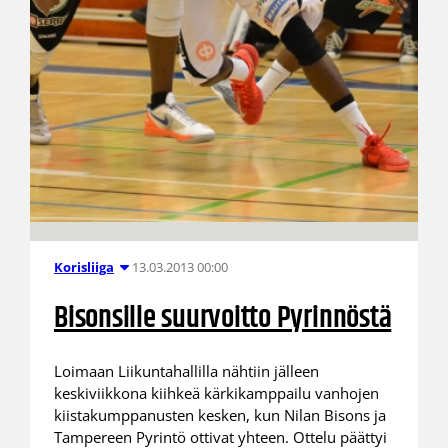
13.03.2013 00:00
Korisliiga
Bisonsille suurvoitto Pyrinnöstä
Loimaan Liikuntahallilla nähtiin jälleen
keskiviikkona kiihkeä kärkikamppailu vanhojen
kiistakumppanusten kesken, kun Nilan Bisons ja
Tampereen Pyrintö ottivat yhteen. Ottelu päättyi