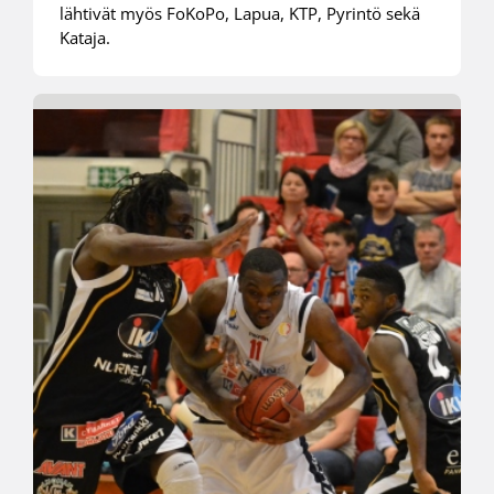
lähtivät myös FoKoPo, Lapua, KTP, Pyrintö sekä
Kataja.