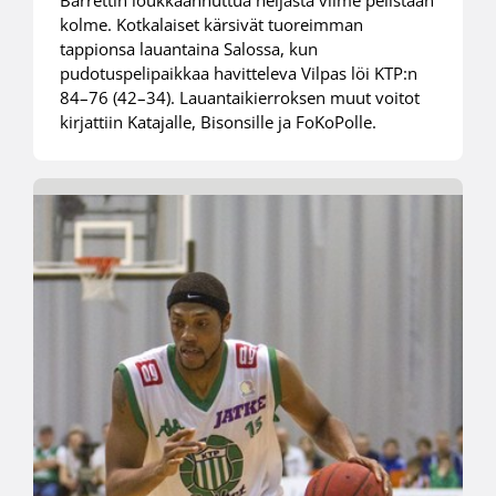
Barrettin loukkaannuttua neljästä viime pelistään
kolme. Kotkalaiset kärsivät tuoreimman
tappionsa lauantaina Salossa, kun
pudotuspelipaikkaa havitteleva Vilpas löi KTP:n
84–76 (42–34). Lauantaikierroksen muut voitot
kirjattiin Katajalle, Bisonsille ja FoKoPolle.