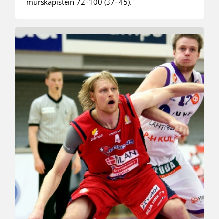
murskapistein 72–100 (37–45).