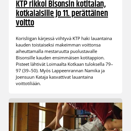
KTP rikkoi Bisonsin kotitaian,
kotkalaisille jo 11. perättäinen
voitto
Korisliigan kärjessä viihtyvä KTP haki lauantaina
kauden toistaiseksi makeimman voittonsa
aiheuttamalla mestaruutta puolustavalle
Bisonsille kauden ensimmäisen kotitappion.
Pisteet lähtivät Loimaalta Kotkaan tuloksella 79–
97 (39–50). Myös Lappeenrannan Namika ja
Joensuun Kataja kasvattivat lauantaina
voittotiliään.