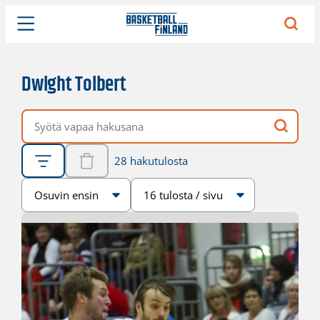
Dwight Tolbert
Vapaa hakusana
28 hakutulosta
Järjestys
Sivukoko