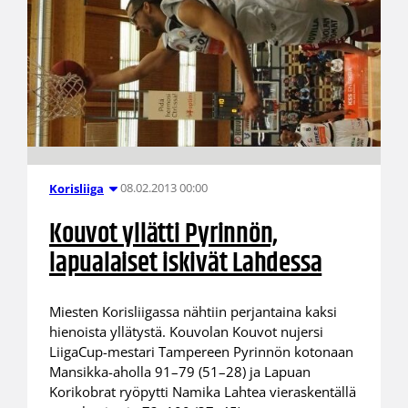
08.02.2013 00:00
Korisliiga
Kouvot yllätti Pyrinnön,
lapualaiset iskivät Lahdessa
Miesten Korisliigassa nähtiin perjantaina kaksi
hienoista yllätystä. Kouvolan Kouvot nujersi
LiigaCup-mestari Tampereen Pyrinnön kotonaan
Mansikka-aholla 91–79 (51–28) ja Lapuan
Korikobrat ryöpytti Namika Lahtea vieraskentällä