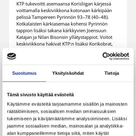
KTP tukevoitti asemaansa Korisliigan kärjessä
voittamalla keskiviikkona kotonaan kärkipään
pelissä Tampereen Pyrinnön 93–78 (40–48).
Kotkalaisten kärkiasemaa kohensi Pyrinnön
tappion lisäksi takana kärkkyvien Joensuun
Katajan ja Nilan Bisonsin yllätystappiot. Voitot
keskiviikkona hakivat KTP:n lisäksi Korikobrat,
Karhu, FoKoPo ja Kouvot.
Suostumus
Yksityiskohdat
Tietoja
Tämä sivusto käyttää evästeitä
Käytämme evästeitä tarjoamamme sisällön ja mainosten
räätälöimiseen, sosiaalisen median ominaisuuksien
tukemiseen ja kävijämäärämme analysoimiseen. Lisäksi
jaamme sosiaalisen median, mainosalan ja analytiikka-
alan kumppaneillemme tietoja siitä, miten käytät