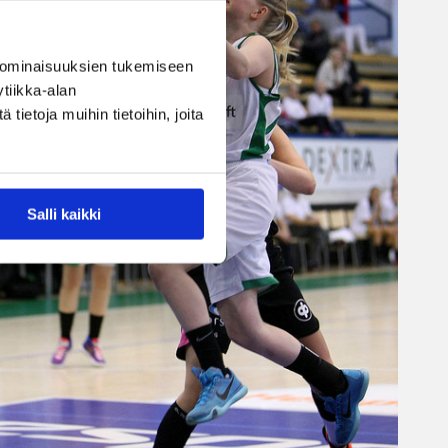
 ominaisuuksien tukemiseen
tiikka-alan
ietoja muihin tietoihin, joita
Salli kaikki