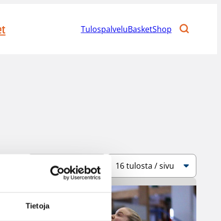
et
Tulospalvelu
BasketShop
Järjestys
Sivukoko
Tietoja