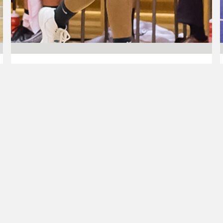
16.04.2017 00:00
Korisliiga
Korihait varmisti
Korisliigapaikan
Uudenkaupungin Korihait päihitti miesten
Korisliigakarsinnassa Lahti Basketballin
kahdesti. Korihait saa voittojen myötä pitää
paikkansa Korisliigassa myös ensi kaudella.