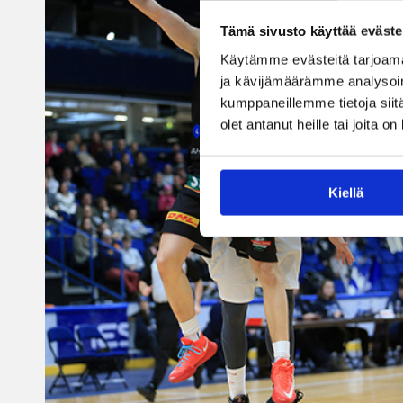
Tämä sivusto käyttää eväste
Käytämme evästeitä tarjoama
ja kävijämäärämme analysoim
kumppaneillemme tietoja siitä
olet antanut heille tai joita o
Kiellä