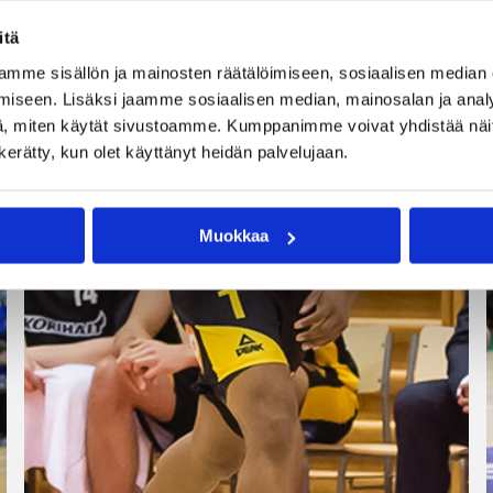
itä
mme sisällön ja mainosten räätälöimiseen, sosiaalisen median
iseen. Lisäksi jaamme sosiaalisen median, mainosalan ja analy
, miten käytät sivustoamme. Kumppanimme voivat yhdistää näitä t
n kerätty, kun olet käyttänyt heidän palvelujaan.
Muokkaa