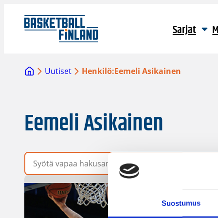
Sarjat
M
Uutiset
Henkilö:
Eemeli Asikainen
Eemeli Asikainen
Vapaa hakusana
Suostumus