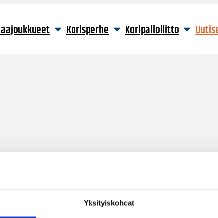
aajoukkueet
Korisperhe
Koripalloliitto
Uutis
3 hakutulosta
Yksityiskohdat