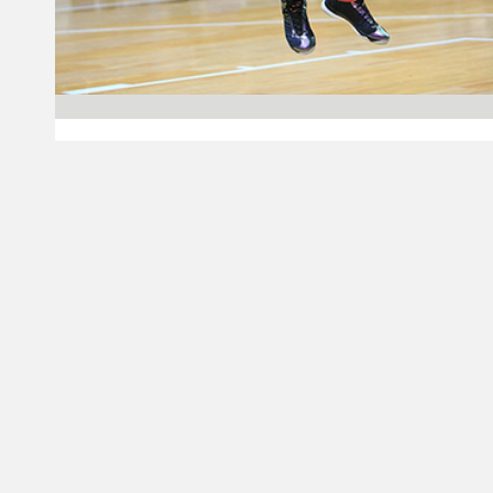
28.09.2017 00:00
Miesten I divisioona A
Miesten I divisioona
A palaa kesätauolta
laajentuneena
Miesten I divisioona A pelataan kuluvalla
kaudella 12 joukkueen voimin. Espoo United
siirtyi viime kauden mestaruuden myötä