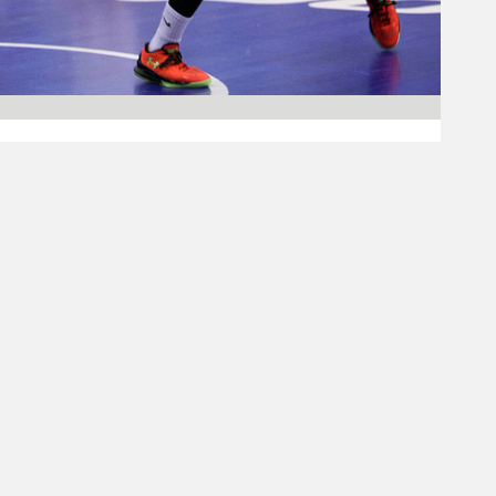
17.04.2016 00:00
Pääjuttu
HoNsU ja Torpan
Pojat A-poikien
finaaleihin, A-
tytöissä Honka
finaaleihin