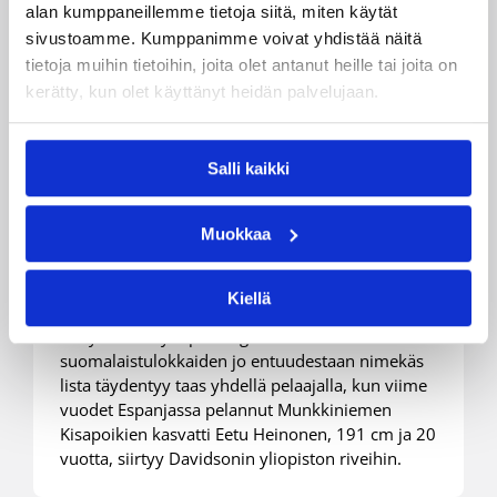
alan kumppaneillemme tietoja siitä, miten käytät
sivustoamme. Kumppanimme voivat yhdistää näitä
tietoja muihin tietoihin, joita olet antanut heille tai joita on
kerätty, kun olet käyttänyt heidän palvelujaan.
Salli kaikki
02.06.2026 18:30
NCAA
Eetu Heinonen NCAA-liigan
Muokkaa
Davidsoniin
Kiellä
Yhdysvaltain yliopistoliiga NCAA:n
suomalaistulokkaiden jo entuudestaan nimekäs
lista täydentyy taas yhdellä pelaajalla, kun viime
vuodet Espanjassa pelannut Munkkiniemen
Kisapoikien kasvatti Eetu Heinonen, 191 cm ja 20
vuotta, siirtyy Davidsonin yliopiston riveihin.