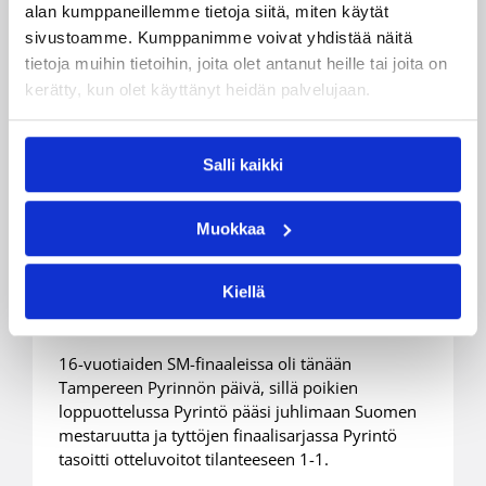
alan kumppaneillemme tietoja siitä, miten käytät
sivustoamme. Kumppanimme voivat yhdistää näitä
tietoja muihin tietoihin, joita olet antanut heille tai joita on
kerätty, kun olet käyttänyt heidän palvelujaan.
Salli kaikki
14.04.2019 18:03
16-vuotiaiden poikien SM
Tampereen Pyrintö on 16-
Muokkaa
vuotiaiden poikien Suomen
mestari
Kiellä
16-vuotiaiden SM-finaaleissa oli tänään
Tampereen Pyrinnön päivä, sillä poikien
loppuottelussa Pyrintö pääsi juhlimaan Suomen
mestaruutta ja tyttöjen finaalisarjassa Pyrintö
tasoitti otteluvoitot tilanteeseen 1-1.