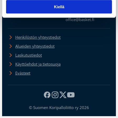
Koripalloliitto
Kiellä
Urheilupuistontie 3
02200 Espoo
office@basket.fi
Henkilöstön yhteystiedot
Alueiden yhteystiedot
Laskutustiedot
Käyttöehdot ja tietosuoja
Evästeet
© Suomen Koripalloliitto ry 2026