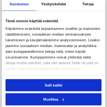
Suostumus
Yksityiskohdat
Tietoja
Tämä sivusto käyttää evästeitä
19.04.2025 17:21
Erotuomarit
Käytämme evästeitä tarjoamamme sisällön ja mainosten
Kaksi suomalaista erotuomaria
räätälöimiseen, sosiaalisen median ominaisuuksien
tukemiseen ja kävijämäärämme analysoimiseen. Lisäksi
kansainväliselle uralle
jaamme sosiaalisen median, mainosalan ja analytiikka-
pyörätuolikoripallossa
alan kumppaneillemme tietoja siitä, miten käytät
sivustoamme. Kumppanimme voivat yhdistää näitä
tietoja muihin tietoihin, joita olet antanut heille tai joita on
Enni Alm ja Paulus Parkatti suorittivat IWBF:n
kerätty, kun olet käyttänyt heidän palvelujaan.
Zone-erotuomariklinikat hyväksytysti Sveitsissä
ja Italiassa.
Salli kaikki
←
1
→
Muokkaa
Suomen