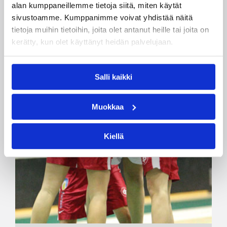
alan kumppaneillemme tietoja siitä, miten käytät
sivustoamme. Kumppanimme voivat yhdistää näitä
tietoja muihin tietoihin, joita olet antanut heille tai joita on
kerätty, kun olet käyttänyt heidän palvelujaan.
Salli kaikki
Muokkaa
Kiellä