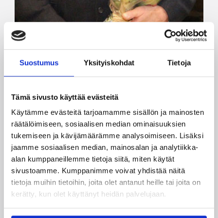
02.11.2013 00:00
Eteläinen alue
Suostumus
Yksityiskohdat
Tietoja
Koripalloliitolle uusi
puheenjohtaja Sudenpolulta –
Tämä sivusto käyttää evästeitä
kirjaimellisesti
Käytämme evästeitä tarjoamamme sisällön ja mainosten
räätälöimiseen, sosiaalisen median ominaisuuksien
Suomen Koripalloliiton uudeksi,
tukemiseen ja kävijämäärämme analysoimiseen. Lisäksi
vuodenvaihteessa aloittavaksi puheenjohtajaksi
jaamme sosiaalisen median, mainosalan ja analytiikka-
on valittu maajoukkuelegenda, myös
alan kumppaneillemme tietoja siitä, miten käytät
yrityselämässä ansioitunut Antti Zitting. 57-
sivustoamme. Kumppanimme voivat yhdistää näitä
vuotiaan Zittingin valinta Loimaalla
tietoja muihin tietoihin, joita olet antanut heille tai joita on
kokoontuneessa, yhteishenkeä huokuneessa
kerätty, kun olet käyttänyt heidän palvelujaan.
liittokokouksessa oli yksimielinen.