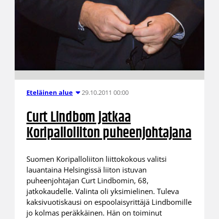
29.10.2011 00:00
Eteläinen alue
Curt Lindbom jatkaa
Koripalloliiton puheenjohtajana
Suomen Koripalloliiton liittokokous valitsi
lauantaina Helsingissä liiton istuvan
puheenjohtajan Curt Lindbomin, 68,
jatkokaudelle. Valinta oli yksimielinen. Tuleva
kaksivuotiskausi on espoolaisyrittäjä Lindbomille
jo kolmas peräkkäinen. Hän on toiminut