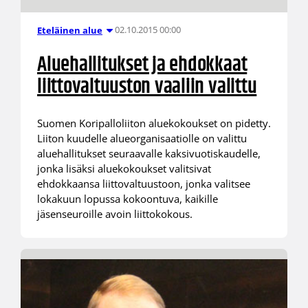
02.10.2015 00:00
Eteläinen alue
Aluehallitukset ja ehdokkaat
liittovaltuuston vaaliin valittu
Suomen Koripalloliiton aluekokoukset on pidetty.
Liiton kuudelle alueorganisaatiolle on valittu
aluehallitukset seuraavalle kaksivuotiskaudelle,
jonka lisäksi aluekokoukset valitsivat
ehdokkaansa liittovaltuustoon, jonka valitsee
lokakuun lopussa kokoontuva, kaikille
jäsenseuroille avoin liittokokous.