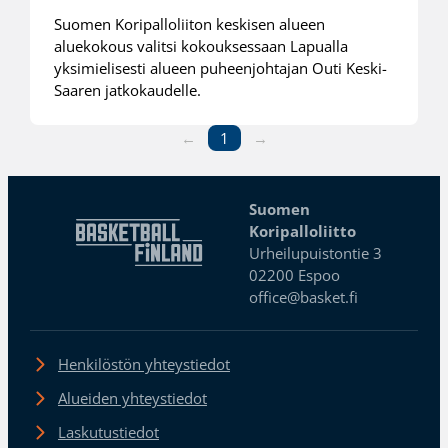
Suomen Koripalloliiton keskisen alueen
aluekokous valitsi kokouksessaan Lapualla
yksimielisesti alueen puheenjohtajan Outi Keski-
Saaren jatkokaudelle.
←
1
→
Suomen
Koripalloliitto
Urheilupuistontie 3
02200 Espoo
office@basket.fi
Henkilöstön yhteystiedot
Alueiden yhteystiedot
Laskutustiedot