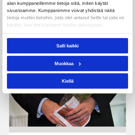
alan kumppaneillemme tietoja siitä, miten käytät
sivustoamme. Kumppanimme voivat yhdistää näitä
tietoja muihin tietoihin, joita olet antanut heille tai joita on
kerätty, kun olet käyttänyt heidän palvelujaan.
Salli kaikki
Muokkaa
Kiellä