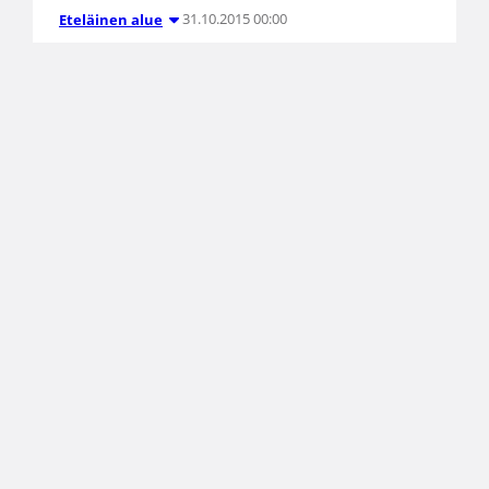
31.10.2015 00:00
Eteläinen alue
Antti Zitting jatkaa
Koripalloliiton puheenjohtajana
Suomen Koripalloliiton jäsenseurat valitsivat
lauantaina Helsingissä järjestetyssä
liittokokouksessa Antti Zittingin jatkokaudelle
liiton puheenjohtajana. 59-vuotiaan Zittingin
valinta oli yksimielinen. Liittokokous päätti myös
suuntaviivat Koripalloliiton toiminnalle
seuraavalle nelivuotiskaudelle.