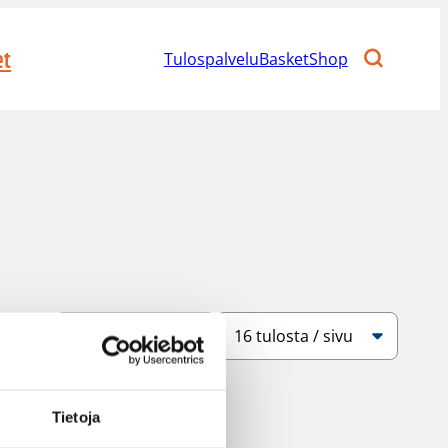
et
Tulospalvelu
BasketShop
Järjestys
Sivukoko
Tietoja