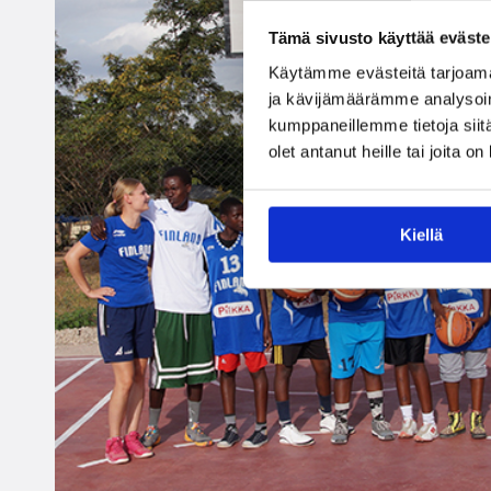
Tämä sivusto käyttää eväste
Käytämme evästeitä tarjoama
ja kävijämäärämme analysoim
kumppaneillemme tietoja siitä
olet antanut heille tai joita o
Kiellä