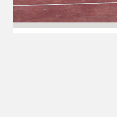
30.06.2017 00:00
Pääjuttu
EuroBasket2017-
vapaahtoinen Henni
Hietala vie koripallon
ilosanomaa
Tansaniaan