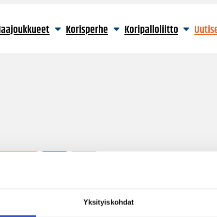
aajoukkueet
Korisperhe
Koripalloliitto
Uutis
1 hakutulos
Yksityiskohdat