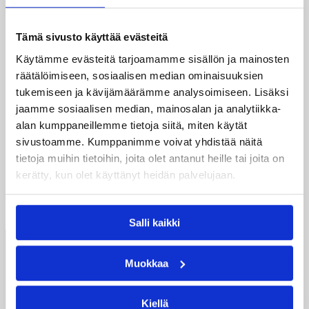
02.09.2004 00:00
Korisliiga
Tämä sivusto käyttää evästeitä
Uusia kasvoja Pontevan
Käytämme evästeitä tarjoamamme sisällön ja mainosten
edustusjoukkueeseen
räätälöimiseen, sosiaalisen median ominaisuuksien
tukemiseen ja kävijämäärämme analysoimiseen. Lisäksi
Hyvinkään Pontevan miesten edustusjoukkue on
jaamme sosiaalisen median, mainosalan ja analytiikka-
saanut kaksi SM-tason vahvistusta. Viime
alan kumppaneillemme tietoja siitä, miten käytät
kaudella SM-Koriksessa pelanneet Ilari Lahtinen
sivustoamme. Kumppanimme voivat yhdistää näitä
ja Timo Turunen pukevat Pontevan paidan ylleen
tietoja muihin tietoihin, joita olet antanut heille tai joita on
tulevalla kaudella I divisioonassa.
kerätty, kun olet käyttänyt heidän palvelujaan.
←
1
→
Salli kaikki
Suomen
Muokkaa
Koripalloliitto
Urheilupuistontie 3
02200 Espoo
Kiellä