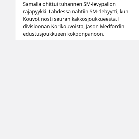
Samalla ohittui tuhannen SM-levypallon
rajapyykki. Lahdessa nähtiin SM-debyytti, kun
Kouvot nosti seuran kakkosjoukkueesta, I
divisioonan Korikouvoista, Jason Medfordin
edustusjoukkueen kokoonpanoon.
Suomen Koripallol
Urheilupuistontie 3
02200 Espoo
office@basket.fi