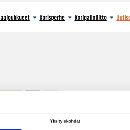
aajoukkueet
Korisperhe
Koripalloliitto
Uutis
1 hakutulos
Yksityiskohdat