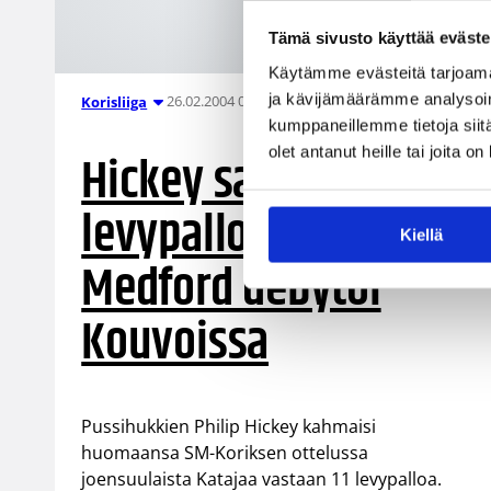
Tämä sivusto käyttää eväste
Käytämme evästeitä tarjoama
ja kävijämäärämme analysoim
26.02.2004 00:00
Korisliiga
kumppaneillemme tietoja siitä
olet antanut heille tai joita o
Hickey saalisti 1000.
levypallonsa,
Kiellä
Medford debytoi
Kouvoissa
Pussihukkien Philip Hickey kahmaisi
huomaansa SM-Koriksen ottelussa
joensuulaista Katajaa vastaan 11 levypalloa.