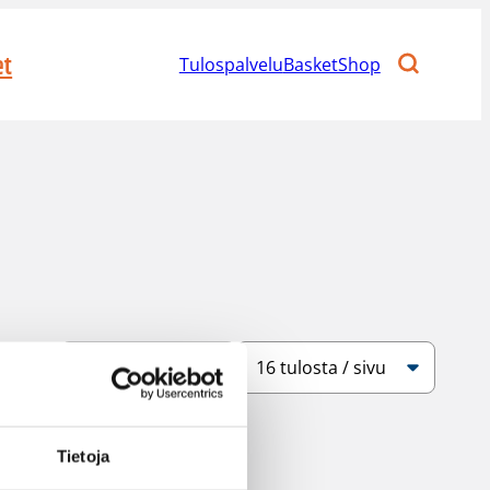
et
Tulospalvelu
BasketShop
Järjestys
Sivukoko
Tietoja