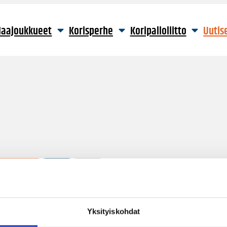
aajoukkueet
Korisperhe
Koripalloliitto
Uutis
1 hakutulos
Yksityiskohdat