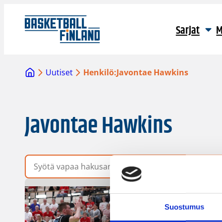
Sarjat
M
Uutiset
Henkilö:
Javontae Hawkins
Javontae Hawkins
Vapaa hakusana
Suostumus