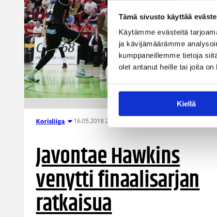
Tämä sivusto käyttää eväste
Käytämme evästeitä tarjoama
ja kävijämäärämme analysoim
kumppaneillemme tietoja siitä
olet antanut heille tai joita o
Kiellä
16.05.2018 22:05
Korisliiga
Javontae Hawkins
venytti finaalisarjan
ratkaisua