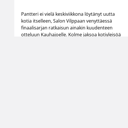
Pantteri ei vielä keskiviikkona löytänyt uutta
kotia itselleen, Salon Vilppaan venyttäessä
finaalisarjan ratkaisun ainakin kuudenteen
otteluun Kauhajoelle. Kolme jaksoa kotiyleisöä
jännityksessä pitänyt Vilpas oli päätösjaksolla
vierailijoita etevämpi, venyen lopulta 86-79 (36-
36) -kotivoittoon.
Suomen Koripallol
Urheilupuistontie 3
02200 Espoo