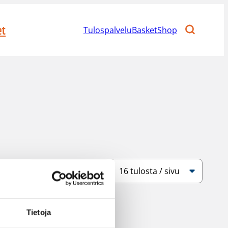
et
Tulospalvelu
BasketShop
Järjestys
Sivukoko
Tietoja