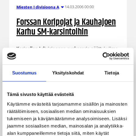
14.03.2006 00:00
Miesten I divisioona A
Forssan Koripojat ja Kauhajoen
Karhu SM-karsintoihin
Koripallon I divisioonan runkosarja päättyi viime
sunnuntaina Kauhajoen Karhun iloisiin
tunnelmiin. Joukkue selvitti viimeisellä
kierroksella tiensä divisioonan kolmantena
Suostumus
Yksityiskohdat
Tietoja
mukaan SM-karsintoihin. Forssan Koripojat oli jo
varmistanut oman paikkansa. Sarjan
häntäpäässä karsimaan päätyi TuNMKY-66.
Tämä sivusto käyttää evästeitä
Käytämme evästeitä tarjoamamme sisällön ja mainosten
räätälöimiseen, sosiaalisen median ominaisuuksien
tukemiseen ja kävijämäärämme analysoimiseen. Lisäksi
jaamme sosiaalisen median, mainosalan ja analytiikka-
alan kumppaneillemme tietoja siitä, miten käytät