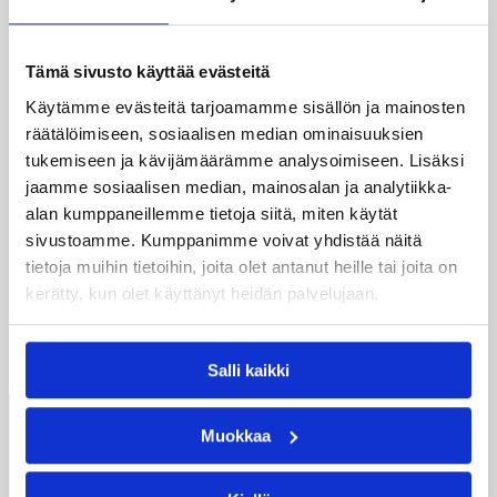
27.04.2000 00:00
Maajoukkue
Liettualaiset mittasivat 16-
Tämä sivusto käyttää evästeitä
vuotiaiden kunnon
Käytämme evästeitä tarjoamamme sisällön ja mainosten
räätälöimiseen, sosiaalisen median ominaisuuksien
tukemiseen ja kävijämäärämme analysoimiseen. Lisäksi
Suomen 16-vuotiaiden poikien maajoukkue
jaamme sosiaalisen median, mainosalan ja analytiikka-
isännöi keskiviikkona liettualaisen Sarunas
alan kumppaneillemme tietoja siitä, miten käytät
Marciulioniksen urheilukoulun joukkueita.
sivustoamme. Kumppanimme voivat yhdistää näitä
Liettualaiset ikätoverit osoittautuivat
tietoja muihin tietoihin, joita olet antanut heille tai joita on
vahvemmiksi, mutta vuotta nuoremmat
kerätty, kun olet käyttänyt heidän palvelujaan.
puolestaan saivat suomalaistoimesta kyytiä.
←
1
→
Salli kaikki
Suomen
Muokkaa
Koripalloliitto
Urheilupuistontie 3