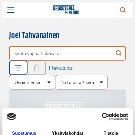
Joel Tahvanainen
Vapaa hakusana
1 hakutulos
Järjestys
Sivukoko
Suostumus
Yksityiskohdat
Tietoja