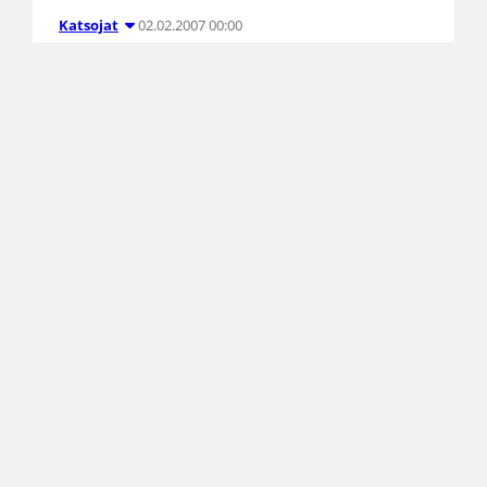
02.02.2007 00:00
Katsojat
Panokset kovenevat I
divisioonassa
Koripallon miesten I divisioonaa on pelattu
kolme neljännestä ja jännitys on pysynyt päällä
koko alkutalven. Runkosarjan voittajallehan
aukeaa latu Korisliigaan, ja tällä hetkellä vielä
kolmella joukkueella on saumat nousuun.
Jännitys tiivistyy käsinkosketeltavaksi 10.-11.
helmikuuta, jolloin tuplaviikonlopun aikana
nousijan leimaa sovitellaan TuNMKY:n, FoKoPon
ja Kauhajoen otsaan.