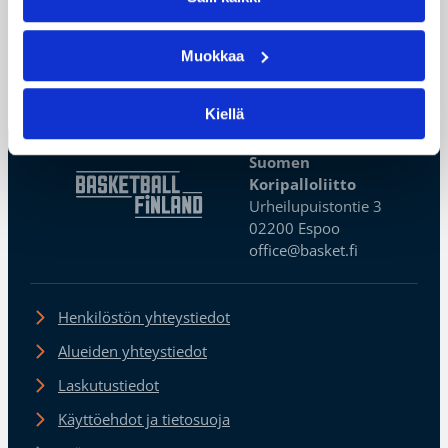
Turjan lisäksi joukkueeseen liittyy 18-vuotias
montenegrolainen Jovan Teodorovic.
Muokkaa
←
1
→
Kiellä
Suomen
Koripalloliitto
Urheilupuistontie 3
02200 Espoo
office@basket.fi
Henkilöstön yhteystiedot
Alueiden yhteystiedot
Laskutustiedot
Käyttöehdot ja tietosuoja