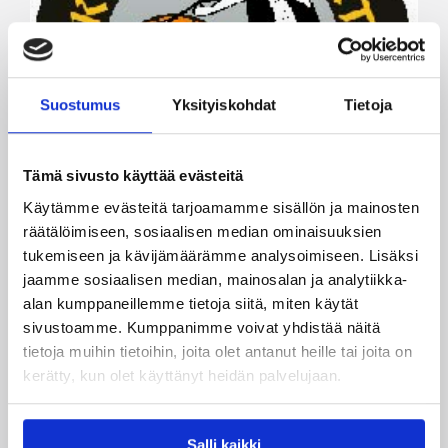
Suostumus
Yksityiskohdat
Tietoja
Tämä sivusto käyttää evästeitä
Käytämme evästeitä tarjoamamme sisällön ja mainosten
räätälöimiseen, sosiaalisen median ominaisuuksien
tukemiseen ja kävijämäärämme analysoimiseen. Lisäksi
jaamme sosiaalisen median, mainosalan ja analytiikka-
04.08.2009 00:00
Miesten I divisioona A
alan kumppaneillemme tietoja siitä, miten käytät
sivustoamme. Kumppanimme voivat yhdistää näitä
Korikobrille lisää sopimuksia
tietoja muihin tietoihin, joita olet antanut heille tai joita on
kerätty, kun olet käyttänyt heidän palvelujaan.
Miesten I divisioonan Lapuan Korikobrat on
solminut kaksi uutta sopimusta alkavalle
Salli kaikki
divarikaudelle. Jatkosopimuksen tehneen Ville