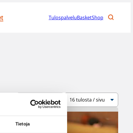
et
Tulospalvelu
BasketShop
Järjestys
Sivukoko
Tietoja