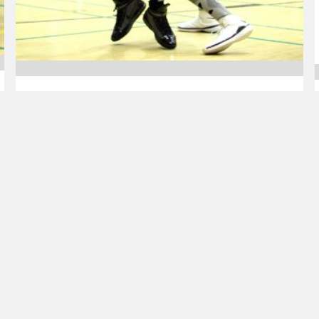
19.09.2010 00:00
Miesten I divisioona A
Lapuan Korikobrille
pelaajasopimuksia
Lapuan Korikobrien joukkue pian alkavaan
miesten I divisioonaan on lähes valmis. Tuttua
suomalaisrunkoa täydentävät
amerikkalaispelaajat Tyrwone Still ja Benny
Valentine.