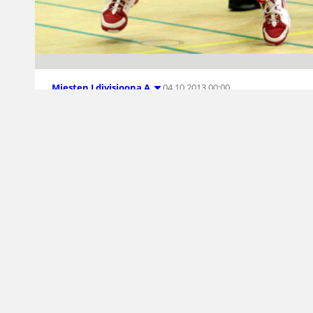
04.10.2013 00:00
Miesten I divisioona A
Divari B täyteen
vauhtiin viikonlopun
aikana
Miesten Divari B sai varaslähtönsä torstai-
illalla, kun Julius Rajala takoi 30 ja Oskar
Michelsen 25 pistettä HBA-Märskyn
nujertaessa Ura Basketin Kaarinassa.