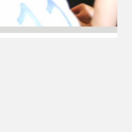
03.08.2009 00:00
Miesten I divisioona A
Stefanovic valmistaa
Korikobria
divaritaistoihin
Miesten I divisioonan Lapuan Korikobrat on
solminut 1+1-vuotisen sopimuksen
serbialaisvalmentaja Nenad Stefanovicin