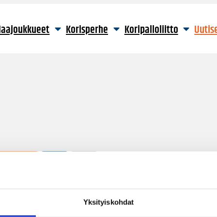
aajoukkueet
Korisperhe
Koripalloliitto
Uutis
6 hakutulosta
Yksityiskohdat