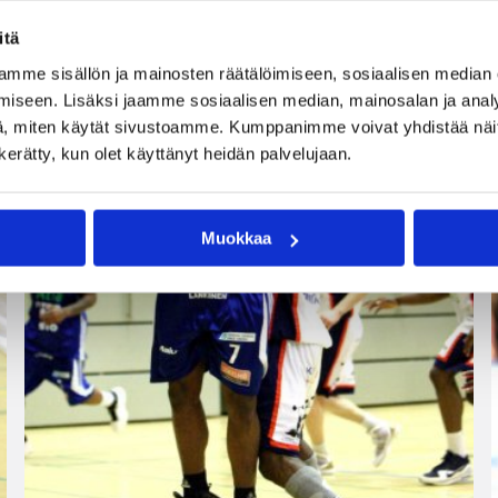
itä
mme sisällön ja mainosten räätälöimiseen, sosiaalisen median
iseen. Lisäksi jaamme sosiaalisen median, mainosalan ja analy
, miten käytät sivustoamme. Kumppanimme voivat yhdistää näitä t
n kerätty, kun olet käyttänyt heidän palvelujaan.
Muokkaa