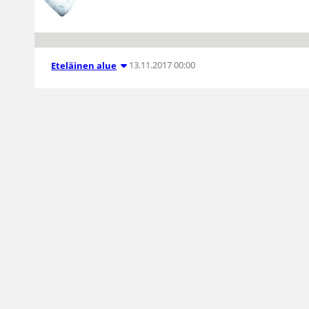
13.11.2017 00:00
Eteläinen alue
Koripalloliiton
alueiden
aluehallitukset
valittu kaudelle
2018-2019
Suomen Koripalloliiton aluekokouksissa