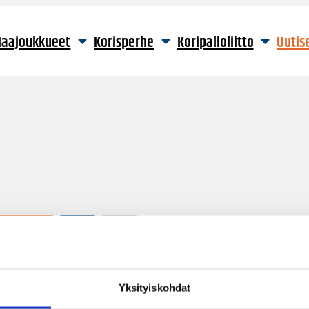
aajoukkueet
Korisperhe
Koripalloliitto
Uutis
1 hakutulos
Yksityiskohdat