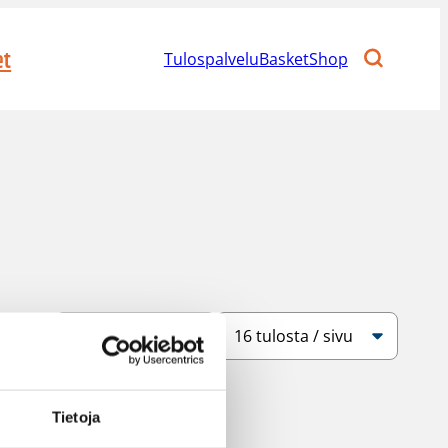
et
Tulospalvelu
BasketShop
Järjestys
Sivukoko
Tietoja