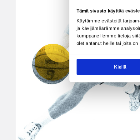
Tämä sivusto käyttää eväste
Käytämme evästeitä tarjoama
ja kävijämäärämme analysoim
kumppaneillemme tietoja siitä
olet antanut heille tai joita o
Kiellä