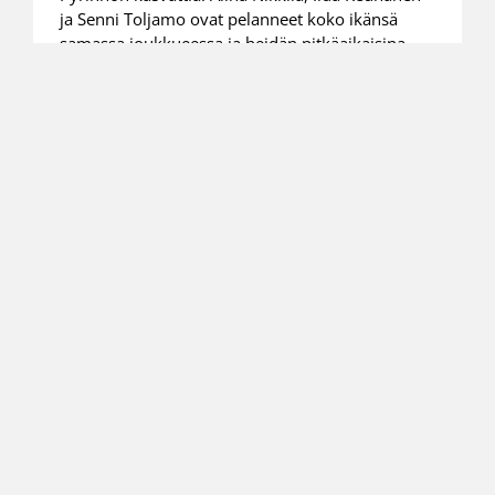
ja Senni Toljamo ovat pelanneet koko ikänsä
samassa joukkueessa ja heidän pitkäaikaisina
valmentajina ovat toimineet muun muassa Juuso
Liljeroos ja Antti Nikkilä.
←
1
→
Suomen
Koripalloliitto
Urheilupuistontie 3
02200 Espoo
office@basket.fi
Henkilöstön yhteystiedot
Alueiden yhteystiedot
Laskutustiedot