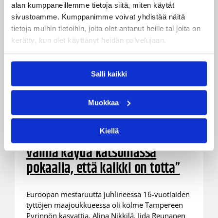
alan kumppaneillemme tietoja siitä, miten käytät
sivustoamme. Kumppanimme voivat yhdistää näitä
tietoja muihin tietoihin, joita olet antanut heille tai joita on
kerätty, kun olet käyttänyt heidän palvelujaan.
Salli kaikki
05.09.2024 15:22
Pääjuttu
Euroopan mestareissa oli kolme
Muokkaa
pelaajaa Tampereen
Pyrinnöstä: ”Itsekin pitää aina
Kiellä
välillä käydä katsomassa
pokaalia, että kaikki on totta”
Euroopan mestaruutta juhlineessa 16-vuotiaiden
tyttöjen maajoukkueessa oli kolme Tampereen
Pyrinnön kasvattia. Alina Nikkilä, Iida Reunanen