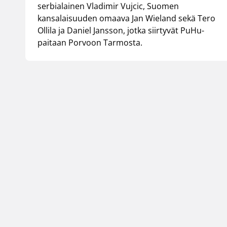
serbialainen Vladimir Vujcic, Suomen
kansalaisuuden omaava Jan Wieland sekä Tero
Ollila ja Daniel Jansson, jotka siirtyvät PuHu-
paitaan Porvoon Tarmosta.
Suomen Koripallol
Urheilupuistontie 3
02200 Espoo
office@basket.fi