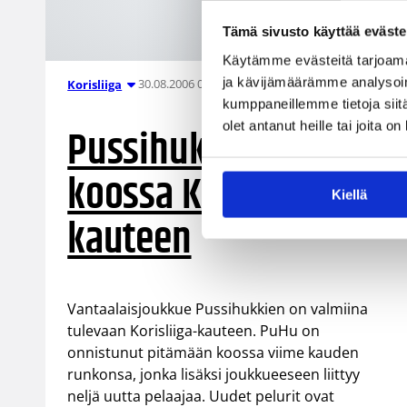
Tämä sivusto käyttää eväste
Käytämme evästeitä tarjoama
ja kävijämäärämme analysoim
30.08.2006 00:00
Korisliiga
kumppaneillemme tietoja siitä
olet antanut heille tai joita o
Pussihukkien paletti
koossa Korisliiga-
Kiellä
kauteen
Vantaalaisjoukkue Pussihukkien on valmiina
tulevaan Korisliiga-kauteen. PuHu on
onnistunut pitämään koossa viime kauden
runkonsa, jonka lisäksi joukkueeseen liittyy
neljä uutta pelaajaa. Uudet pelurit ovat