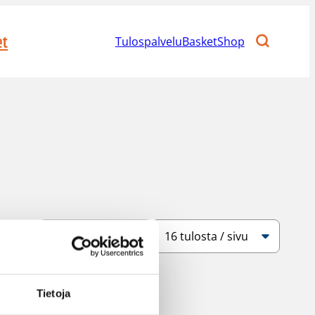
et
Tulospalvelu
BasketShop
Järjestys
Sivukoko
Tietoja