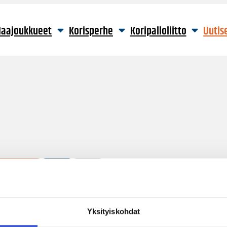
aajoukkueet
Korisperhe
Koripalloliitto
Uutis
1 hakutulos
Yksityiskohdat