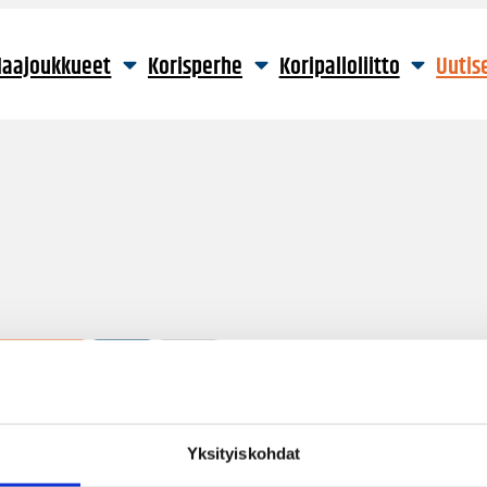
aajoukkueet
Korisperhe
Koripalloliitto
Uutis
2 hakutulosta
Yksityiskohdat