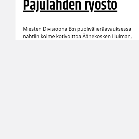
Pajulahden ryöstö
Miesten Divisioona B:n puolivälieräavauksessa
nähtiin kolme kotivoittoa Äänekosken Huiman,
Lappeenrannan NMKY:n ja Forssan Koripoikien
toimesta. Susi Training Centerissä Team
Pajulahti onnistui kaatamaan PuHu Juniorit.
Suomen Koripallol
Urheilupuistontie 3
02200 Espoo