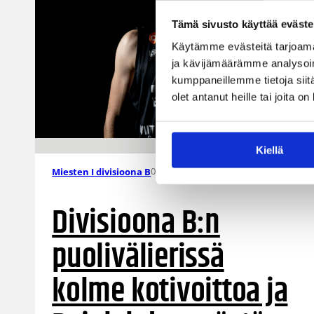
Tämä sivusto käyttää eväste
Käytämme evästeitä tarjoama
ja kävijämäärämme analysoim
kumppaneillemme tietoja siitä
olet antanut heille tai joita o
Kiellä
01.04.2021 22:26
Miesten I divisioona B
Divisioona B:n
puolivälierissä
kolme kotivoittoa ja