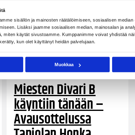
itä
mme sisällön ja mainosten räätälöimiseen, sosiaalisen median
iseen. Lisäksi jaamme sosiaalisen median, mainosalan ja analy
, miten käytät sivustoamme. Kumppanimme voivat yhdistää näitä t
n kerätty, kun olet käyttänyt heidän palvelujaan.
Muokkaa
03.10.2019 14:31
Miesten I divisioona B
Miesten Divari B
käyntiin tänään –
Avausottelussa
Tapiolan Honka