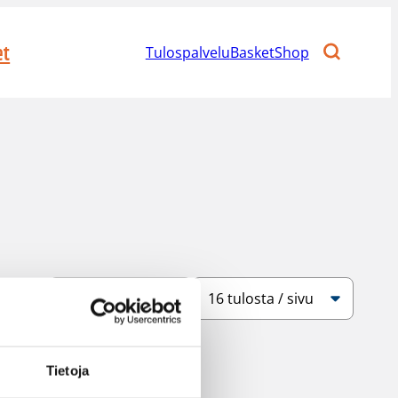
et
Tulospalvelu
BasketShop
Järjestys
Sivukoko
Tietoja