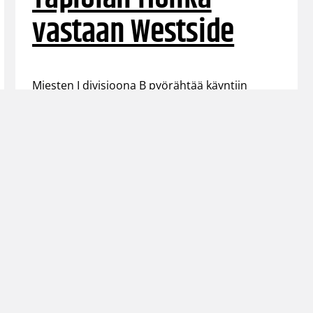
vastaan Westside
Miesten I divisioona B pyörähtää käyntiin
tänään klo 18.30, kun sarjan avausottelussa
kohtaavat Tapiolan Honka ja Westside.
←
1
→
iitto
Henkilöstön yhteystiedot
Käyttöehdo
Alueiden yhteystiedot
Evästeet