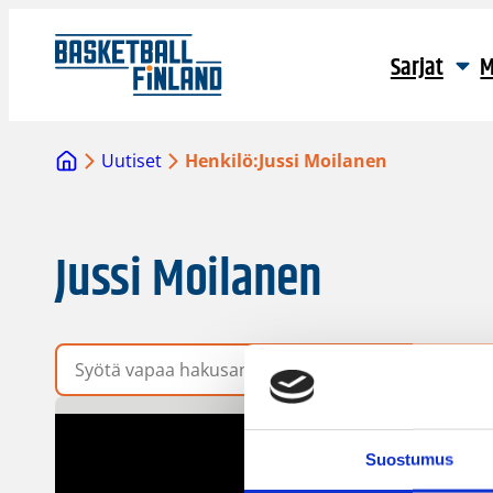
Sarjat
M
Uutiset
Henkilö:
Jussi Moilanen
Jussi Moilanen
Vapaa hakusana
Suostumus