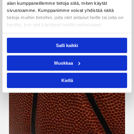
alan kumppaneillemme tietoja siitä, miten käytät
sivustoamme. Kumppanimme voivat yhdistää näitä
tietoja muihin tietoihin, joita olet antanut heille tai joita on
kerätty, kun olet käyttänyt heidän palvelujaan.
Salli kaikki
Muokkaa
Kiellä