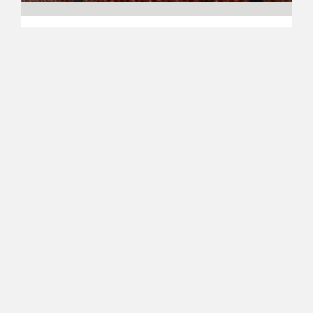
29.04.2012 00:00
Lasten ja nuorten liikunta
C-nuorten SM-kultaa Pyrinnölle
ja Huimalle
Tampereen Pyrinnön C-pojat ja Äänekosken
Huiman C-tytöt päättivät C-nuorten SM-
sarjakauden 2011/12 mestaruusjuhliin. Pyrintö
peittosi poikien loppuottelussa Hongan 60–64 ja
Huima tyttöjen loppuottelussa Karhun Pojat 65–
55.
←
1
→
Suomen
Koripalloliitto