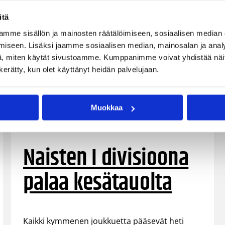
itä
mme sisällön ja mainosten räätälöimiseen, sosiaalisen median
iseen. Lisäksi jaamme sosiaalisen median, mainosalan ja analy
, miten käytät sivustoamme. Kumppanimme voivat yhdistää näitä t
n kerätty, kun olet käyttänyt heidän palvelujaan.
Muokkaa
13.10.2018 12:25
Naisten I divisioona
Naisten I divisioona
palaa kesätauolta
Kaikki kymmenen joukkuetta pääsevät heti