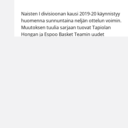
Naisten I divisioonan kausi 2019-20 käynnistyy
huomenna sunnuntaina neljän ottelun voimin.
Muutoksen tuulia sarjaan tuovat Tapiolan
Hongan ja Espoo Basket Teamin uudet
haastajajoukkueet sekä Ringside-yhteistyön
päättymisen myötä paluun tekevä Puhuttaret.
Suomen Koripallol
Urheilupuistontie 3
02200 Espoo
office@basket.fi