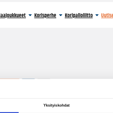
aajoukkueet
Korisperhe
Koripalloliitto
Uutis
2 hakutulosta
Yksityiskohdat