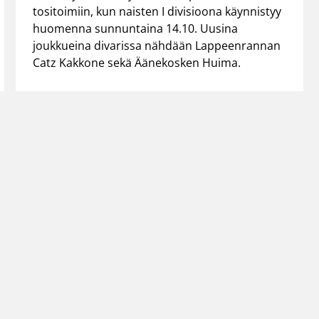
tositoimiin, kun naisten I divisioona käynnistyy
huomenna sunnuntaina 14.10. Uusina
joukkueina divarissa nähdään Lappeenrannan
Catz Kakkone sekä Äänekosken Huima.
←
1
→
iitto
Henkilöstön yhteystiedot
Käyttöehdo
Alueiden yhteystiedot
Evästeet
Laskutustiedot