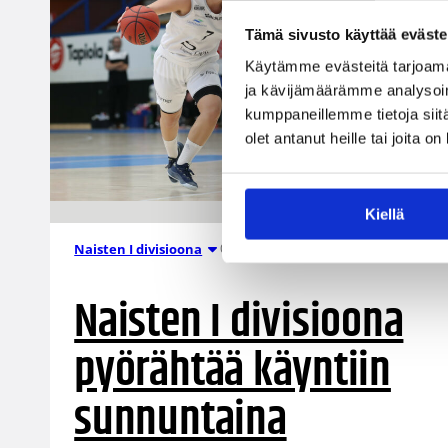
Tämä sivusto käyttää eväste
Käytämme evästeitä tarjoama
ja kävijämäärämme analysoim
kumppaneillemme tietoja siitä
olet antanut heille tai joita o
Kiellä
05.10.2019 15:44
Naisten I divisioona
Naisten I divisioona
pyörähtää käyntiin
sunnuntaina