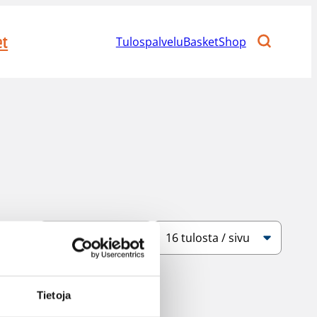
et
Tulospalvelu
BasketShop
Järjestys
Sivukoko
Tietoja