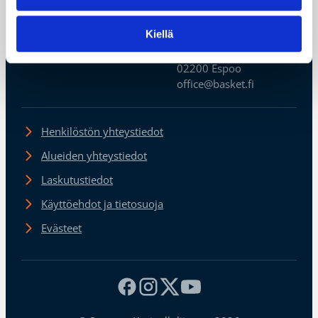
Suomen
Kiellä
Koripalloliitto
Urheilupuistontie 3
02200 Espoo
office@basket.fi
Henkilöstön yhteystiedot
Alueiden yhteystiedot
Laskutustiedot
Käyttöehdot ja tietosuoja
Evästeet