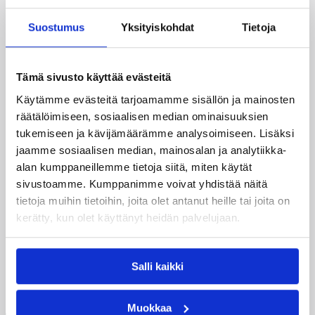
Suostumus
Yksityiskohdat
Tietoja
Tämä sivusto käyttää evästeitä
Käytämme evästeitä tarjoamamme sisällön ja mainosten
räätälöimiseen, sosiaalisen median ominaisuuksien
28.01.2019 20:47
Korisliiga
tukemiseen ja kävijämäärämme analysoimiseen. Lisäksi
Karhu Basket aiheutti Uralle jo
jaamme sosiaalisen median, mainosalan ja analytiikka-
yhdeksännen peräkkäisen
alan kumppaneillemme tietoja siitä, miten käytät
sivustoamme. Kumppanimme voivat yhdistää näitä
tappion
tietoja muihin tietoihin, joita olet antanut heille tai joita on
kerätty, kun olet käyttänyt heidän palvelujaan.
Nousuvireiselle kauhajokelaisjoukkueelle voitto
oli viides putkeen.
Salli kaikki
←
1
→
Muokkaa