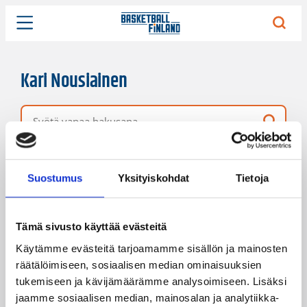
Kari Nousiainen
Vapaa hakusana
1 hakutulos
Järjestys
Sivukoko
Suostumus
Yksityiskohdat
Tietoja
Tämä sivusto käyttää evästeitä
Käytämme evästeitä tarjoamamme sisällön ja mainosten
räätälöimiseen, sosiaalisen median ominaisuuksien
tukemiseen ja kävijämäärämme analysoimiseen. Lisäksi
jaamme sosiaalisen median, mainosalan ja analytiikka-