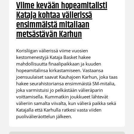
Viime kevään hopeamitalisti
Kataja kohtaa välierissä
ensimmäistä mitaliaan
metsästävän Karhun
Korisliigan välierissä viime vuosien
kestomenestyjä Kataja Basket hakee
mahdollisuutta finaalipaikkaan ja kuuden
hopeamitalinsa kirkastamiseen. Vastaansa
joensuulaiset saavat Kauhajoen Karhun, joka taas
hakee seurahistoriansa ensimmäistä SM-mitalia,
joka varmistuisi jo pelkästään välieräparin
voittamisella. Kummatkin joukkueet lähtevät
välieriin samalta viivalta, kun välierä paikka sekä
Katajalla että Karhulla ratkesi vasta viiden
puolivälieräottelun jälkeen.