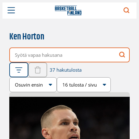
Ken Horton
Vapaa hakusana
37 hakutulosta
Järjestys
Sivukoko