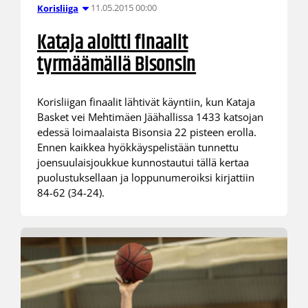
11.05.2015 00:00
Korisliiga
Kataja aloitti finaalit
tyrmäämällä Bisonsin
Korisliigan finaalit lähtivät käyntiin, kun Kataja
Basket vei Mehtimäen Jäähallissa 1433 katsojan
edessä loimaalaista Bisonsia 22 pisteen erolla.
Ennen kaikkea hyökkäyspelistään tunnettu
joensuulaisjoukkue kunnostautui tällä kertaa
puolustuksellaan ja loppunumeroiksi kirjattiin
84-62 (34-24).