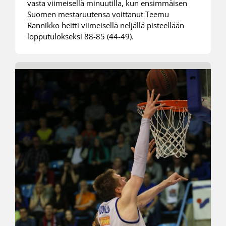
vasta viimeisellä minuutilla, kun ensimmäisen
Suomen mestaruutensa voittanut Teemu
Rannikko heitti viimeisellä neljällä pisteellään
lopputulokseksi 88-85 (44-49).