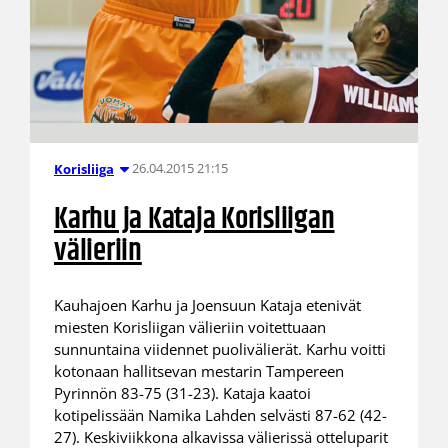
26.04.2015 21:15
Korisliiga
Karhu ja Kataja Korisliigan
välieriin
Kauhajoen Karhu ja Joensuun Kataja etenivät
miesten Korisliigan välieriin voitettuaan
sunnuntaina viidennet puolivälierät. Karhu voitti
kotonaan hallitsevan mestarin Tampereen
Pyrinnön 83-75 (31-23). Kataja kaatoi
kotipelissään Namika Lahden selvästi 87-62 (42-
27). Keskiviikkona alkavissa välierissä otteluparit