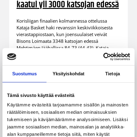
kaatui yli 3000 katsojan edessä
Korisliigan finaalien kolmannessa ottelussa
Kataja Basket haki revanssin keskiviikkoisesta
vierastappiostaan, kun joensuulaiset veivät
Bisons Loimaata 3348 katsojan edessä
Mehtimäen Jäähallissa 84-73 (44-43). Kataja
johtaa nyt ottelusarjaa 2-1 ja Suomen mestaruus
on katkolla huomenna Turun HK-Areenalla.
Suostumus
Yksityiskohdat
Tietoja
Tämä sivusto käyttää evästeitä
Käytämme evästeitä tarjoamamme sisällön ja mainosten
räätälöimiseen, sosiaalisen median ominaisuuksien
tukemiseen ja kävijämäärämme analysoimiseen. Lisäksi
jaamme sosiaalisen median, mainosalan ja analytiikka-
alan kumppaneillemme tietoja siitä, miten käytät