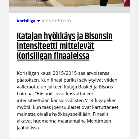
10.05.2015 00:00
Korisliiga
Katajan hyökkäys ja Bisonsin
intensiteetti mittelevät
Korisliigan finaaleissa
Korisliigan kausi 2015/2015 saa arvoisensa
päätöksen, kun finaalipariksi selviytyivät viiden
välieräottelun jälkeen Kataja Basket ja Bisons
Loimaa. ”Biisonit” ovat kasvattaneet
intensiteettiään kansainvälisten VTB-liigapelien
myötä, kun taas joensuulaiset ovat kartuttaneet
mainetta oivalla hyökkäyspelillään. Finaalit
alkavat huomenna maanantaina Mehtimäen
Jäähallissa.