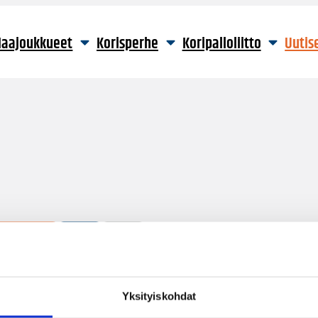
aajoukkueet
Korisperhe
Koripalloliitto
Uutis
2 hakutulosta
Yksityiskohdat