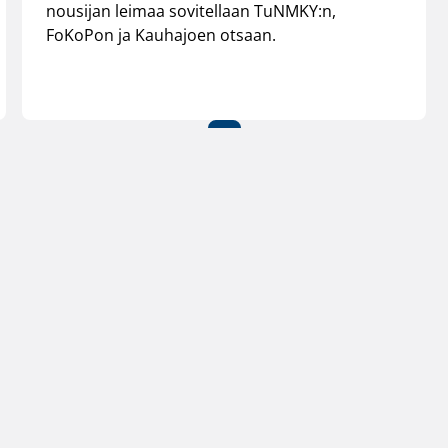
nousijan leimaa sovitellaan TuNMKY:n,
FoKoPon ja Kauhajoen otsaan.
←
1
→
iitto
Henkilöstön yhteystiedot
Käyttöehdo
Alueiden yhteystiedot
Evästeet
Laskutustiedot