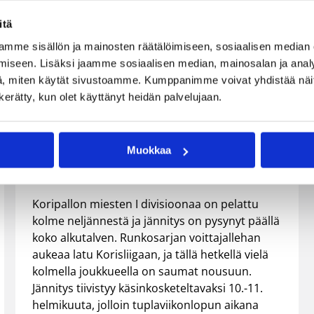
itä
mme sisällön ja mainosten räätälöimiseen, sosiaalisen median
iseen. Lisäksi jaamme sosiaalisen median, mainosalan ja analy
02.02.2007 00:00
Katsojat
, miten käytät sivustoamme. Kumppanimme voivat yhdistää näitä t
n kerätty, kun olet käyttänyt heidän palvelujaan.
Panokset kovenevat
I divisioonassa
Muokkaa
Koripallon miesten I divisioonaa on pelattu
kolme neljännestä ja jännitys on pysynyt päällä
koko alkutalven. Runkosarjan voittajallehan
aukeaa latu Korisliigaan, ja tällä hetkellä vielä
kolmella joukkueella on saumat nousuun.
Jännitys tiivistyy käsinkosketeltavaksi 10.-11.
helmikuuta, jolloin tuplaviikonlopun aikana