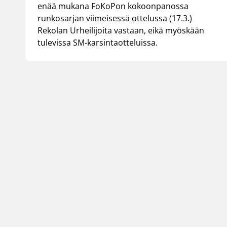
enää mukana FoKoPon kokoonpanossa
runkosarjan viimeisessä ottelussa (17.3.)
Rekolan Urheilijoita vastaan, eikä myöskään
tulevissa SM-karsintaotteluissa.
Suomen Koripallol
Urheilupuistontie 3
02200 Espoo
office@basket.fi