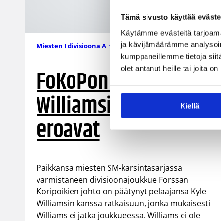
Tämä sivusto käyttää eväste
Käytämme evästeitä tarjoama
ja kävijämäärämme analysoim
13.03.2007 00:00
Miesten I divisioona A
kumppaneillemme tietoja siitä
olet antanut heille tai joita o
FoKoPon ja Kyle
Williamsin tiet
Kiellä
eroavat
Paikkansa miesten SM-karsintasarjassa
varmistaneen divisioonajoukkue Forssan
Koripoikien johto on päätynyt pelaajansa Kyle
Williamsin kanssa ratkaisuun, jonka mukaisesti
Williams ei jatka joukkueessa. Williams ei ole