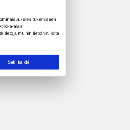
 ominaisuuksien tukemiseen
tiikka-alan
ietoja muihin tietoihin, joita
Salli kaikki