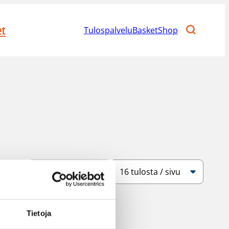
et
Tulospalvelu
BasketShop
Järjestys
Sivukoko
Tietoja