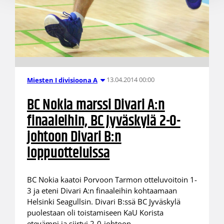
13.04.2014 00:00
Miesten I divisioona A
BC Nokia marssi Divari A:n
finaaleihin, BC Jyväskylä 2-0-
johtoon Divari B:n
loppuotteluissa
BC Nokia kaatoi Porvoon Tarmon otteluvoitoin 1-
3 ja eteni Divari A:n finaaleihin kohtaamaan
Helsinki Seagullsin. Divari B:ssä BC Jyväskylä
puolestaan oli toistamiseen KaU Korista
etevämpi ja siirtyi 2-0-johtoon