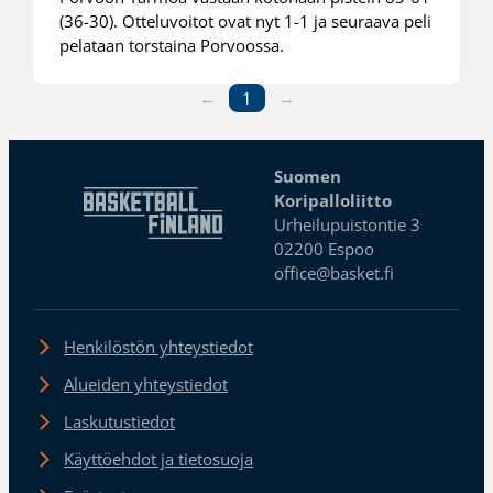
(36-30). Otteluvoitot ovat nyt 1-1 ja seuraava peli
pelataan torstaina Porvoossa.
←
1
→
Suomen
Koripalloliitto
Urheilupuistontie 3
02200 Espoo
office@basket.fi
Henkilöstön yhteystiedot
Alueiden yhteystiedot
Laskutustiedot
Käyttöehdot ja tietosuoja