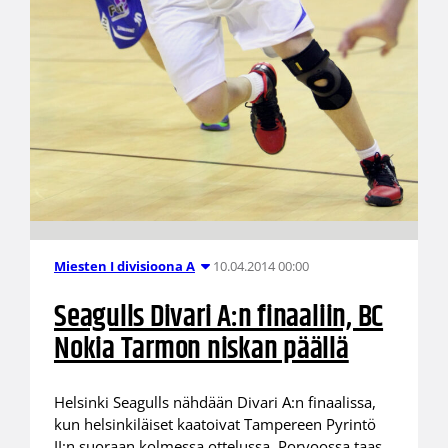
10.04.2014 00:00
Miesten I divisioona A
Seagulls Divari A:n finaaliin, BC
Nokia Tarmon niskan päällä
Helsinki Seagulls nähdään Divari A:n finaalissa,
kun helsinkiläiset kaatoivat Tampereen Pyrintö
II:n suoraan kolmessa ottelussa. Porvoossa taas