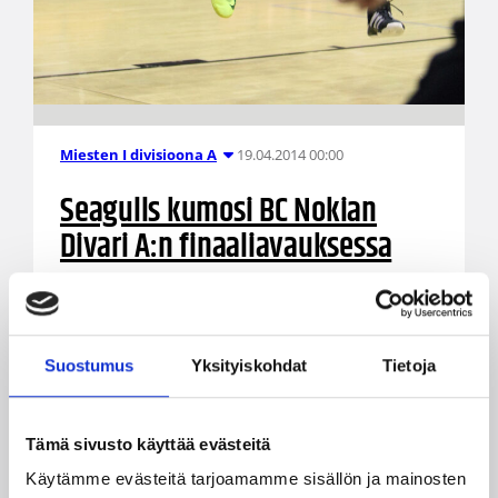
19.04.2014 00:00
Miesten I divisioona A
Seagulls kumosi BC Nokian
Divari A:n finaaliavauksessa
Helsinki Seagulls avasi Divari A:n
loppuottelusarjan kotivoitolla BC Nokiasta 92-89
(40-44). Ottelu eteni viimeisille minuuteille asti
Suostumus
Yksityiskohdat
Tietoja
tiukkana, mutta Melvin Baker ja Josh Gonner
ratkaisivat ottelun edukseen vapaaheittoviivalta.
Tämä sivusto käyttää evästeitä
Käytämme evästeitä tarjoamamme sisällön ja mainosten