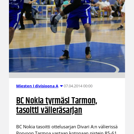
07.04.2014 00:00
Miesten I divisioona A
BC Nokia tyrmäsi Tarmon,
tasoitti välieräsarjan
BC Nokia tasoitti ottelusarjan Divari A:n välierissä
Porvoon Tarmoa vastaan kotonaan pistein 85-61