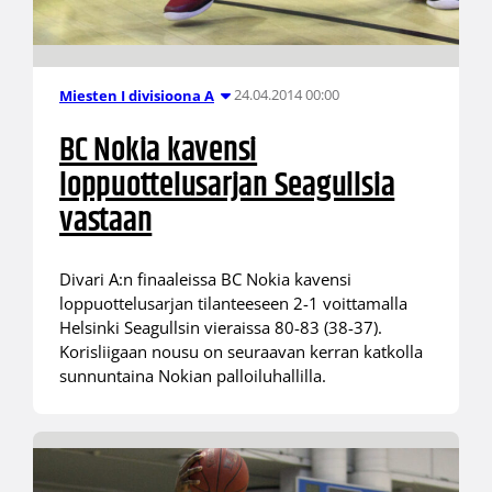
24.04.2014 00:00
Miesten I divisioona A
BC Nokia kavensi
loppuottelusarjan Seagullsia
vastaan
Divari A:n finaaleissa BC Nokia kavensi
loppuottelusarjan tilanteeseen 2-1 voittamalla
Helsinki Seagullsin vieraissa 80-83 (38-37).
Korisliigaan nousu on seuraavan kerran katkolla
sunnuntaina Nokian palloiluhallilla.