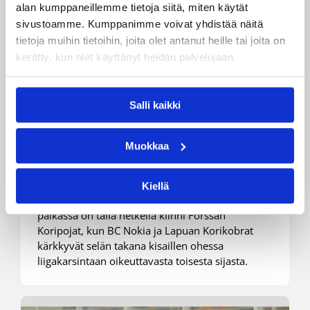
alan kumppaneillemme tietoja siitä, miten käytät
sivustoamme. Kumppanimme voivat yhdistää näitä
tietoja muihin tietoihin, joita olet antanut heille tai joita on
kerätty, kun olet käyttänyt heidän palvelujaan.
01.03.2008 00:00
Miesten I divisioona A
Miesten divarissa ratkaisujen
Salli kaikki
viikonloppu
Muokkaa
Miesten I divisioonassa alkanut viikonloppu on
paljon vartijana, kun haetaan joukkuetta
Kiellä
Korisliigaan ensi kaudeksi. Suoran nousijan
paikassa on tällä hetkellä kiinni Forssan
Koripojat, kun BC Nokia ja Lapuan Korikobrat
kärkkyvät selän takana kisaillen ohessa
liigakarsintaan oikeuttavasta toisesta sijasta.