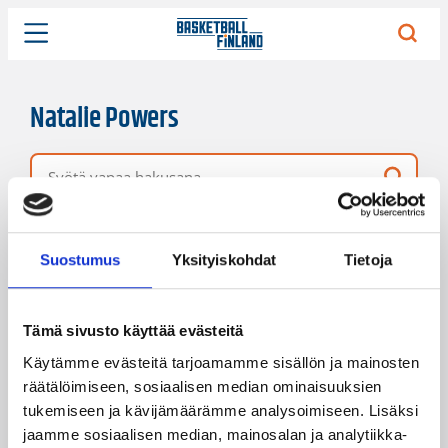
Natalie Powers
Vapaa hakusana
3 hakutulosta
Järjestys
Sivukoko
Suostumus
Yksityiskohdat
Tietoja
Tämä sivusto käyttää evästeitä
Käytämme evästeitä tarjoamamme sisällön ja mainosten
räätälöimiseen, sosiaalisen median ominaisuuksien
tukemiseen ja kävijämäärämme analysoimiseen. Lisäksi
jaamme sosiaalisen median, mainosalan ja analytiikka-