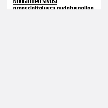
Nikkarinen sivusi
pronssiottelussa pudotuspelien
syöttöennätystä
Helsinki Seagullsin Antto Nikkarinen jakoi
keskiviikkona Korisliigan pronssiottelussa
Kauhajoen Karhua vastaan 16 koriin johtanutta
syöttöä ja sivusi lukemalla pudotuspelien
ennätystä.
←
1
→
Suomen
Koripalloliitto
Urheilupuistontie 3
02200 Espoo
office@basket.fi