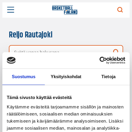
Reijo Rautajoki
Vapaa hakusana
1 hakutulos
Järjestys
Sivukoko
Suostumus
Yksityiskohdat
Tietoja
Tämä sivusto käyttää evästeitä
Käytämme evästeitä tarjoamamme sisällön ja mainosten
räätälöimiseen, sosiaalisen median ominaisuuksien
tukemiseen ja kävijämäärämme analysoimiseen. Lisäksi
jaamme sosiaalisen median, mainosalan ja analytiikka-