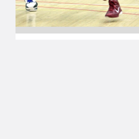
23.07.2014 00:00
Miesten I divisioona A
Arsene Towa ja
Rudolf Mua
vahvistavat JKS:n
korinalustaa
Divari A:han valmistautuva JKS on solminut