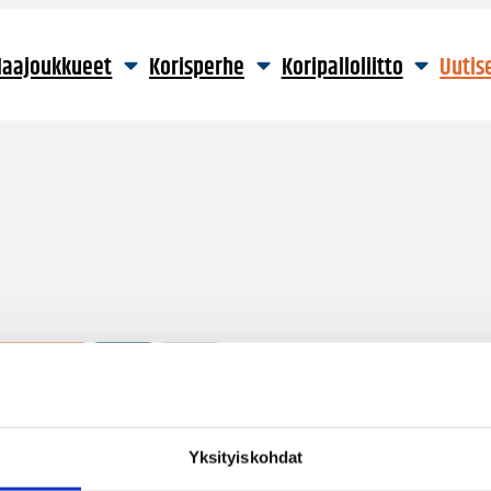
aajoukkueet
Korisperhe
Koripalloliitto
Uutis
3 hakutulosta
Yksityiskohdat