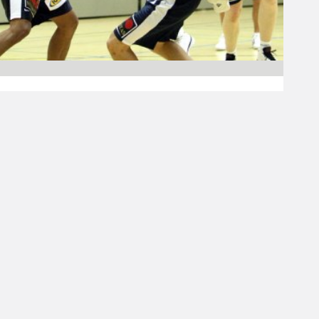
17.02.2011 00:00
Miesten I divisioona A
Pelaajamuutoksia
Keravan Kori-80:n
miesten
edustusjoukkueessa
Miesten I divisioonaa pelaavan Keravan