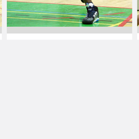
03.10.2013 00:00
Miesten I divisioona A
Rudolf Mua avuksi
Järvenpäähän
Kamerunista kotoisin oleva Rudolf Mua on
solminut kuukauden mittaisen
pelaajasopimuksen miesten I divisioona A:ssa
pelaavan Järvenpään Koripalloseuran kanssa.
Sopimus kattaa lokakuun 2013.