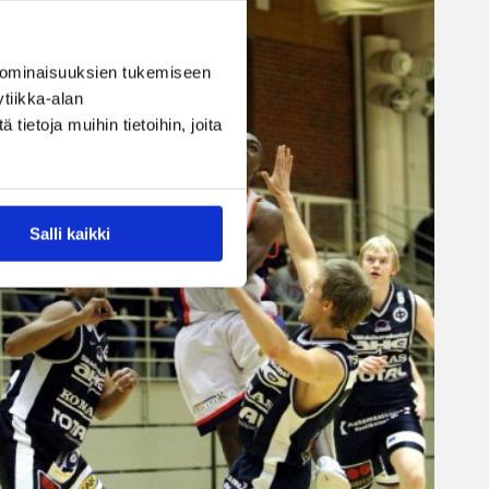
 ominaisuuksien tukemiseen
tiikka-alan
ietoja muihin tietoihin, joita
Salli kaikki