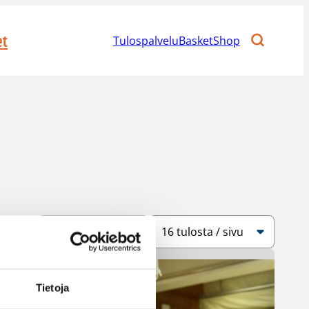
et
Tulospalvelu
BasketShop
Järjestys
Sivukoko
Tietoja