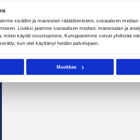
itä
mme sisällön ja mainosten räätälöimiseen, sosiaalisen median
iseen. Lisäksi jaamme sosiaalisen median, mainosalan ja analy
, miten käytät sivustoamme. Kumppanimme voivat yhdistää näitä t
n kerätty, kun olet käyttänyt heidän palvelujaan.
Muokkaa