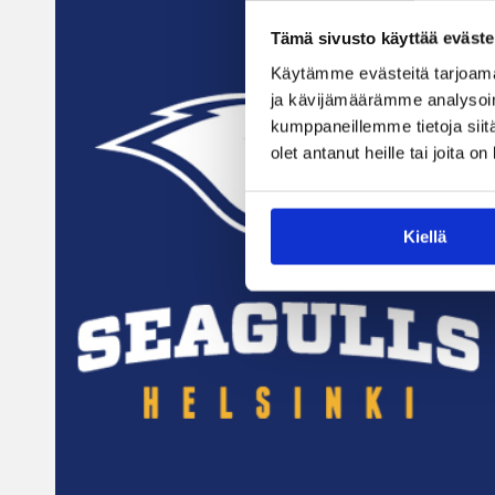
Tämä sivusto käyttää eväste
Käytämme evästeitä tarjoama
ja kävijämäärämme analysoim
kumppaneillemme tietoja siitä
olet antanut heille tai joita o
Kiellä