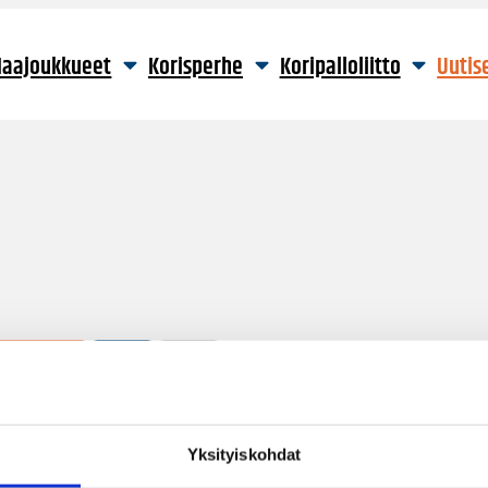
aajoukkueet
Korisperhe
Koripalloliitto
Uutis
1 hakutulos
Yksityiskohdat