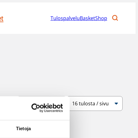
et
Tulospalvelu
BasketShop
Järjestys
Sivukoko
Tietoja