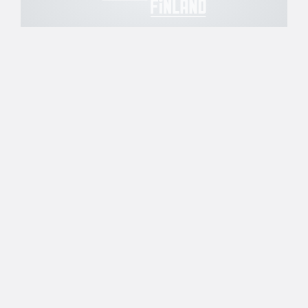
09.12.2004 00:00
Suomalaiset ulkomailla
Matisen tulokseton
kolmosputki poikki
Suomalaislaituri Jukka Matisen piina Euroliigassa
loppui, kun hän sai tililleen kaksi onnistunutta
kolmen pisteen heittoa ottelussa espanjalaista
Tau Vitoriaa vastaan. Edeltävissä Euroliiga-
otteluissa Matinen oli sutinut kaikki 18
kolmosyritystään ohi. Matisen Frankfurt
Skyliners kärsi silti kotonaan 80-97-tappion.
←
1
→