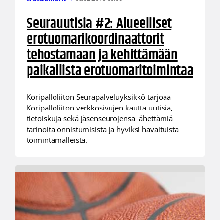
Seurauutisia #2: Alueelliset
erotuomarikoordinaattorit
tehostamaan ja kehittämään
paikallista erotuomaritoimintaa
Koripalloliiton Seurapalveluyksikkö tarjoaa
Koripalloliiton verkkosivujen kautta uutisia,
tietoiskuja sekä jäsenseurojensa lähettämiä
tarinoita onnistumisista ja hyviksi havaituista
toimintamalleista.