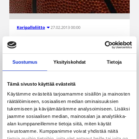
27.02.2013 00:00
Koripalloliitto
Peräti 26 korisvaikuttajaa sai
ministeritason tunnustusta
Suostumus
Yksityiskohdat
Tietoja
Kulttuuri- ja urheiluministeri Paavo Arhinmäki on
myöntänyt yhteensä 143 ansioristiä ja -mitalia
liikuntakulttuurin ja urheilun parissa
Tämä sivusto käyttää evästeitä
ansioituneille henkilöille. Joukossa oli komea
Käytämme evästeitä tarjoamamme sisällön ja mainosten
koripalloedustus, sillä palkituista peräti 26 oli
räätälöimiseen, sosiaalisen median ominaisuuksien
koripallovaikuttajia.
tukemiseen ja kävijämäärämme analysoimiseen. Lisäksi
jaamme sosiaalisen median, mainosalan ja analytiikka-
alan kumppaneillemme tietoja siitä, miten käytät
sivustoamme. Kumppanimme voivat yhdistää näitä
tietoja muihin tietoihin, joita olet antanut heille tai joita on