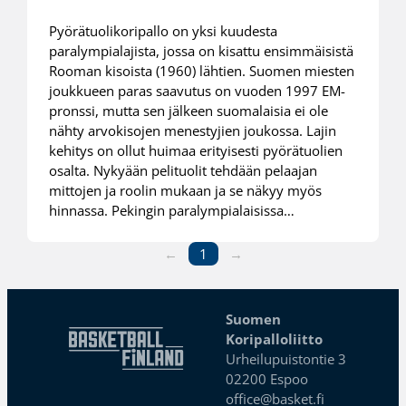
Pyörätuolikoripallo on yksi kuudesta
paralympialajista, jossa on kisattu ensimmäisistä
Rooman kisoista (1960) lähtien. Suomen miesten
joukkueen paras saavutus on vuoden 1997 EM-
pronssi, mutta sen jälkeen suomalaisia ei ole
nähty arvokisojen menestyjien joukossa. Lajin
kehitys on ollut huimaa erityisesti pyörätuolien
osalta. Nykyään pelituolit tehdään pelaajan
mittojen ja roolin mukaan ja se näkyy myös
hinnassa. Pekingin paralympialaisissa…
←
1
→
Suomen
Koripalloliitto
Urheilupuistontie 3
02200 Espoo
office@basket.fi