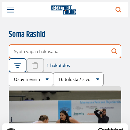
Soma Rashid
Vapaa hakusana
1 hakutulos
Järjestys
Sivukoko