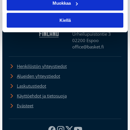
←
1
→
Muokkaa
Kiellä
Suomen
Koripalloliitto
Urheilupuistontie 3
02200 Espoo
office@basket.fi
Henkilöstön yhteystiedot
Alueiden yhteystiedot
Laskutustiedot
Käyttöehdot ja tietosuoja
Evästeet