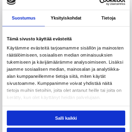
Suostumus
Yksityiskohdat
Tietoja
Tämä sivusto käyttää evästeitä
Käytämme evästeitä tarjoamamme sisällön ja mainosten
15.08.2024 17:19
Naisten I divisioona
räätälöimiseen, sosiaalisen median ominaisuuksien
Rashid, Ruutiainen ja Leppänen
tukemiseen ja kävijämäärämme analysoimiseen. Lisäksi
jaamme sosiaalisen median, mainosalan ja analytiikka-
naisten 1-divisioonajoukkue
alan kumppaneillemme tietoja siitä, miten käytät
Team Lemkemiin
sivustoamme. Kumppanimme voivat yhdistää näitä
tietoja muihin tietoihin, joita olet antanut heille tai joita on
kerätty, kun olet käyttänyt heidän palvelujaan.
Lahti Basketball Junioreiden naisten 1-
divisioonajoukkue Team Lemkem on tehnyt
yksivuotiset sopimukset Soma Rashidin, Silja
Ruutiaisen ja Pinja Leppäsen kanssa.
Salli kaikki