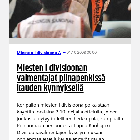
01.10.2008 00:00
Miesten I divisioona A
Miesten I divisioonan
valmentajat piinapenkissä
kauden kynnyksellä
Koripallon miesten I divisioona polkaistaan
käyntiin torstaina 2.10. neljällä ottelulla, joiden
joukosta löytyy todellinen herkkupala, kamppailu
Pohjanmaan herruudesta, Lapua-Kauhajoki.
Divisioonavalmentajien kyselyn mukaan
pohjanmaalaiset lukeutuvat myös sarjan