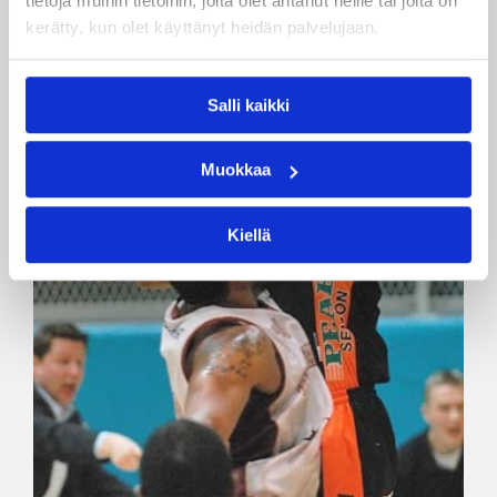
tietoja muihin tietoihin, joita olet antanut heille tai joita on
kerätty, kun olet käyttänyt heidän palvelujaan.
Salli kaikki
Muokkaa
Kiellä