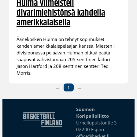
Huima viimeisteli
divarimiehistönsä kahdella
amerikkalaisella
Äänekosken Huima on tehnyt sopimukset
kahden amerikkalaispelaajan kanssa. Miesten I
divisioonassa pelaavan Huiman pitkää päätä
saapuvat vahvistamaan 205-senttinen laituri
Jason Hartford ja 208-senttinen sentteri Ted
Morris.
←
1
→
Suomen
Koripalloliitto
Urheilupuistontie 3
02200 Espoo
office@basket.fi