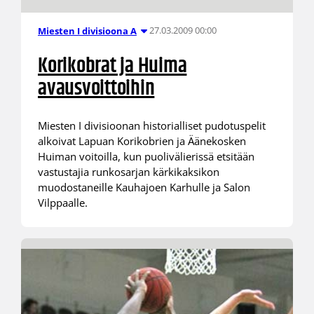
27.03.2009 00:00
Miesten I divisioona A
Korikobrat ja Huima
avausvoittoihin
Miesten I divisioonan historialliset pudotuspelit
alkoivat Lapuan Korikobrien ja Äänekosken
Huiman voitoilla, kun puolivälierissä etsitään
vastustajia runkosarjan kärkikaksikon
muodostaneille Kauhajoen Karhulle ja Salon
Vilppaalle.