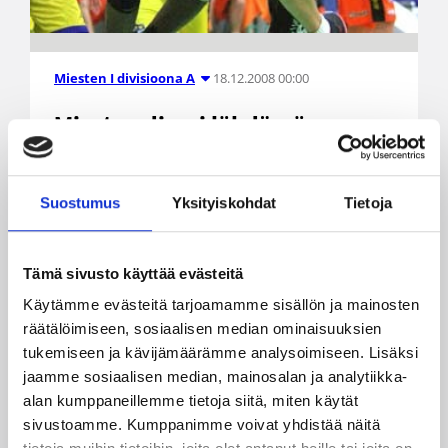
18.12.2008 00:00
Miesten I divisioona A
Miesten divari lähdössä
joulutauolle Kauhajoen johdolla
Suostumus
Yksityiskohdat
Tietoja
Miesten I divisioona on viimeistä kierrosta vaille
puolimatkan krouvissa ja sarja on osoittautunut
juuri niin tasaiseksi ja mielenkiintoiseksi kuin
Tämä sivusto käyttää evästeitä
syksyllä uumoiltiinkin. Kukaan ei ole tappioitta ja
tällä hetkellä karsijan paikalla olevalla Ura-
Käytämme evästeitä tarjoamamme sisällön ja mainosten
Basketilla on koossa kolme voittoa. Kun
räätälöimiseen, sosiaalisen median ominaisuuksien
joukkueet ovat pelanneet normaalia enemmän
tukemiseen ja kävijämäärämme analysoimiseen. Lisäksi
ristiin, kevätkaudesta on tulossa kutkuttava.
jaamme sosiaalisen median, mainosalan ja analytiikka-
alan kumppaneillemme tietoja siitä, miten käytät
sivustoamme. Kumppanimme voivat yhdistää näitä