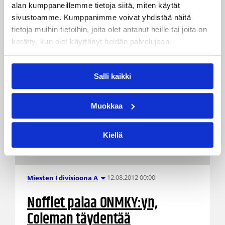
alan kumppaneillemme tietoja siitä, miten käytät
sivustoamme. Kumppanimme voivat yhdistää näitä
tietoja muihin tietoihin, joita olet antanut heille tai joita on
kerätty, kun olet käyttänyt heidän palvelujaan.
Salli kaikki
Muokkaa
Kiellä
12.08.2012 00:00
Miesten I divisioona A
Nofflet palaa ONMKY:yn,
Coleman täydentää