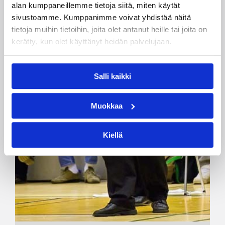
alan kumppaneillemme tietoja siitä, miten käytät
sivustoamme. Kumppanimme voivat yhdistää näitä
tietoja muihin tietoihin, joita olet antanut heille tai joita on
kerätty, kun olet käyttänyt heidän palvelujaan.
Salli kaikki
Muokkaa
Kiellä