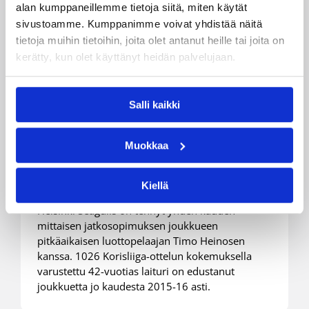
alan kumppaneillemme tietoja siitä, miten käytät
sivustoamme. Kumppanimme voivat yhdistää näitä
tietoja muihin tietoihin, joita olet antanut heille tai joita on
kerätty, kun olet käyttänyt heidän palvelujaan.
Salli kaikki
12.06.2024 09:27
Korisliiga
Timo Heinosen historiallinen
Muokkaa
ura jatkuu Seagullsissa
Kiellä
Helsinki Seagulls on tehnyt yhden kauden
mittaisen jatkosopimuksen joukkueen
pitkäaikaisen luottopelaajan Timo Heinosen
kanssa. 1026 Korisliiga-ottelun kokemuksella
varustettu 42-vuotias laituri on edustanut
joukkuetta jo kaudesta 2015-16 asti.