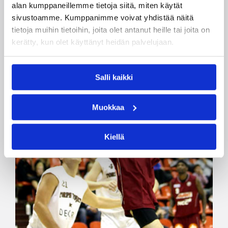
alan kumppaneillemme tietoja siitä, miten käytät
sivustoamme. Kumppanimme voivat yhdistää näitä
tietoja muihin tietoihin, joita olet antanut heille tai joita on
kerätty, kun olet käyttänyt heidän palvelujaan.
Salli kaikki
Muokkaa
Kiellä