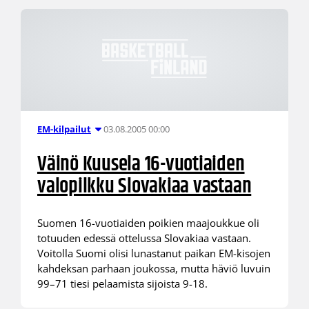
03.08.2005 00:00
EM-kilpailut
Väinö Kuusela 16-vuotiaiden
valopilkku Slovakiaa vastaan
Suomen 16-vuotiaiden poikien maajoukkue oli
totuuden edessä ottelussa Slovakiaa vastaan.
Voitolla Suomi olisi lunastanut paikan EM-kisojen
kahdeksan parhaan joukossa, mutta häviö luvuin
99–71 tiesi pelaamista sijoista 9-18.