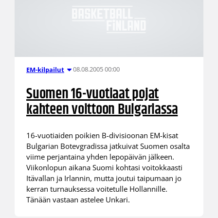
08.08.2005 00:00
EM-kilpailut
Suomen 16-vuotiaat pojat
kahteen voittoon Bulgariassa
16-vuotiaiden poikien B-divisioonan EM-kisat
Bulgarian Botevgradissa jatkuivat Suomen osalta
viime perjantaina yhden lepopäivän jälkeen.
Viikonlopun aikana Suomi kohtasi voitokkaasti
Itävallan ja Irlannin, mutta joutui taipumaan jo
kerran turnauksessa voitetulle Hollannille.
Tänään vastaan astelee Unkari.