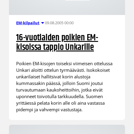
09.08.2005 00:00
EM-kilpailut
16-vuotiaiden poikien EM-
kisoissa tappio Unkarille
Poikien EM-kisojen toiseksi viimeisen ottelussa
Unkari aloitti ottelun tyrmäävästi. Isokokoiset
unkarilaiset hallitsivat korin alustoja
kummassakin päässä, jolloin Suomi joutui
turvautumaan kaukoheittoihin, jotka eivät
uponneet toivotulla tarkkuudella. Suomen
yrittäessä pelata korin alle oli aina vastassa
pidempi ja vahvempi vastustaja.