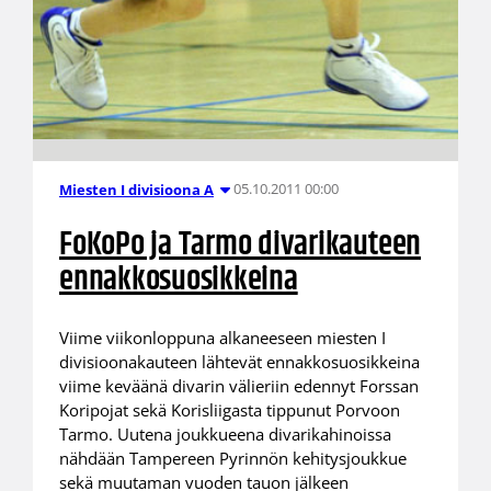
05.10.2011 00:00
Miesten I divisioona A
FoKoPo ja Tarmo divarikauteen
ennakkosuosikkeina
Viime viikonloppuna alkaneeseen miesten I
divisioonakauteen lähtevät ennakkosuosikkeina
viime keväänä divarin välieriin edennyt Forssan
Koripojat sekä Korisliigasta tippunut Porvoon
Tarmo. Uutena joukkueena divarikahinoissa
nähdään Tampereen Pyrinnön kehitysjoukkue
sekä muutaman vuoden tauon jälkeen