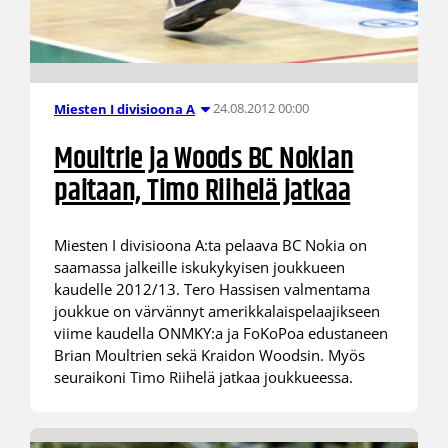
24.08.2012 00:00
Miesten I divisioona A
Moultrie ja Woods BC Nokian
paitaan, Timo Riihelä jatkaa
Miesten I divisioona A:ta pelaava BC Nokia on
saamassa jalkeille iskukykyisen joukkueen
kaudelle 2012/13. Tero Hassisen valmentama
joukkue on värvännyt amerikkalaispelaajikseen
viime kaudella ONMKY:a ja FoKoPoa edustaneen
Brian Moultrien sekä Kraidon Woodsin. Myös
seuraikoni Timo Riihelä jatkaa joukkueessa.