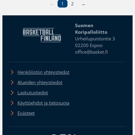
←
1
2
→
Suomen
Koripalloliitto
Urheilupuistontie 3
02200 Espoo
office@basket.fi
Henkilöstön yhteystiedot
Alueiden yhteystiedot
Laskutustiedot
Käyttöehdot ja tietosuoja
Evästeet