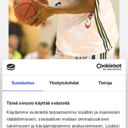
09.09.2010 00:00
Miesten I divisioona A
Suostumus
Yksityiskohdat
Tietoja
Bojang vahvistaa BC Nokiaa,
Riihelä jatkaa joukkueessa
Tämä sivusto käyttää evästeitä
Käytämme evästeitä tarjoamamme sisällön ja mainosten
Miesten I divisioonan BC Nokia on kiinnittänyt
räätälöimiseen, sosiaalisen median ominaisuuksien
uudeksi ulkomaalaispelaajakseen 206-senttisen,
tukemiseen ja kävijämäärämme analysoimiseen. Lisäksi