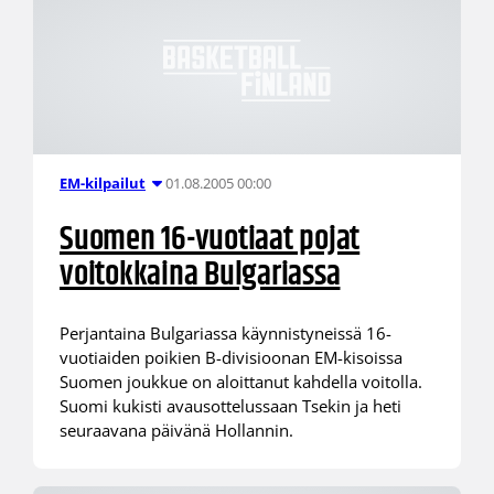
01.08.2005 00:00
EM-kilpailut
Suomen 16-vuotiaat pojat
voitokkaina Bulgariassa
Perjantaina Bulgariassa käynnistyneissä 16-
vuotiaiden poikien B-divisioonan EM-kisoissa
Suomen joukkue on aloittanut kahdella voitolla.
Suomi kukisti avausottelussaan Tsekin ja heti
seuraavana päivänä Hollannin.