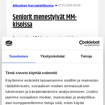
07.02.2005 00:00
Aikuisten harrasteliikunta
Seniorit menestyivät MM-
kisoissa
Senioreiden MM-kisat on saatu päätökseen
Christchurchissa, Uuden-Seelannin eteläsaarella.
Mukana oli kaikkiaan 54 joukkuetta ja Suomen
menestys sarjoissa erinomainen. Suomen
Suostumus
Yksityiskohdat
Tietoja
kuudesta joukkueesta neljä toi kotiin mitaleita.
Tämä sivusto käyttää evästeitä
Käytämme evästeitä tarjoamamme sisällön ja mainosten
räätälöimiseen, sosiaalisen median ominaisuuksien
tukemiseen ja kävijämäärämme analysoimiseen. Lisäksi
jaamme sosiaalisen median, mainosalan ja analytiikka-
alan kumppaneillemme tietoja siitä, miten käytät