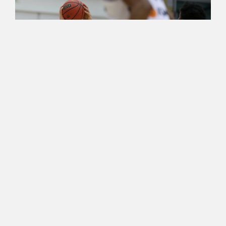
09.11.2019 19:17
Korisliiga
Karhu Basket raateli Katajan
Joensuussa – Ura yllätti
Vilppaan
Kauhajokelaisjoukkue kasvatti voittoputkensa jo