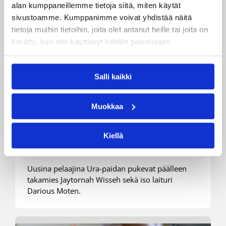
alan kumppaneillemme tietoja siitä, miten käytät
sivustoamme. Kumppanimme voivat yhdistää näitä
tietoja muihin tietoihin, joita olet antanut heille tai joita on
kerätty, kun olet käyttänyt heidän palvelujaan.
Salli kaikki
03.12.2019 18:21
Korisliiga
Ura Basket hankki kaksi uutta
Muokkaa
pelaajaa, Bellot-Green sen
sijaan sai lähteä
Kiellä
Uusina pelaajina Ura-paidan pukevat päälleen
takamies Jaytornah Wisseh sekä iso laituri
Darious Moten.