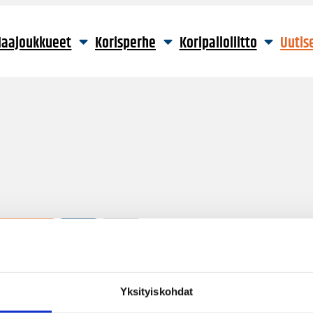
aajoukkueet
Korisperhe
Koripalloliitto
Uutis
1 hakutulos
Yksityiskohdat