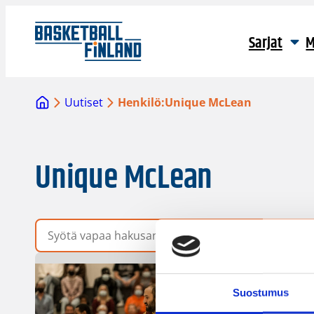
Sarjat
M
Uutiset
Henkilö:
Unique McLean
Unique McLean
Vapaa hakusana
Suostumus