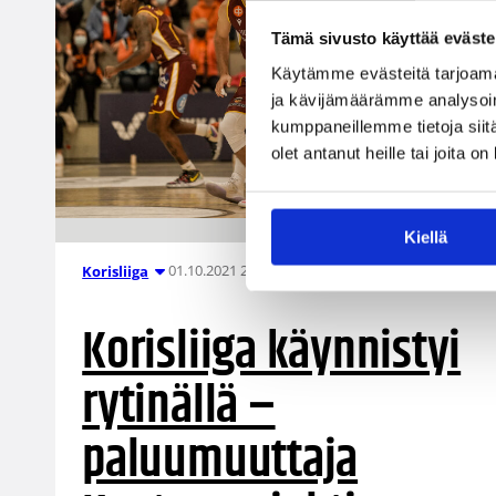
Tämä sivusto käyttää eväste
Käytämme evästeitä tarjoama
ja kävijämäärämme analysoim
kumppaneillemme tietoja siitä
olet antanut heille tai joita o
Kiellä
01.10.2021 20:08
Korisliiga
Korisliiga käynnistyi
rytinällä –
paluumuuttaja