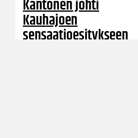
Kantonen johti
Kauhajoen
sensaatioesitykseen
Korisliigan avausillassa ainoa ottelu päättyi
Kauhajoen reippaaseen voittoon.
Parrasvaloihin pääsivät niin paluumuuttajat
kuin liigan ensikertalaisetkin.