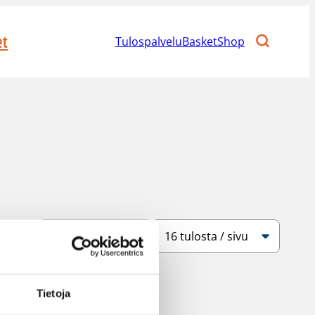
et
Tulospalvelu
BasketShop
Järjestys
Sivukoko
Tietoja