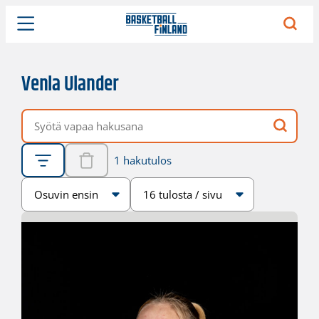
Venla Ulander
Vapaa hakusana
1 hakutulos
Järjestys
Sivukoko