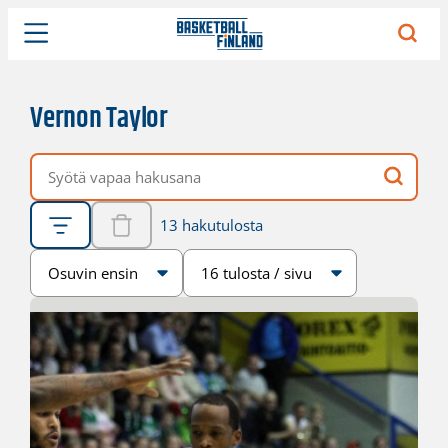
Vernon Taylor
Vapaa hakusana
13 hakutulosta
Järjestys
Sivukoko