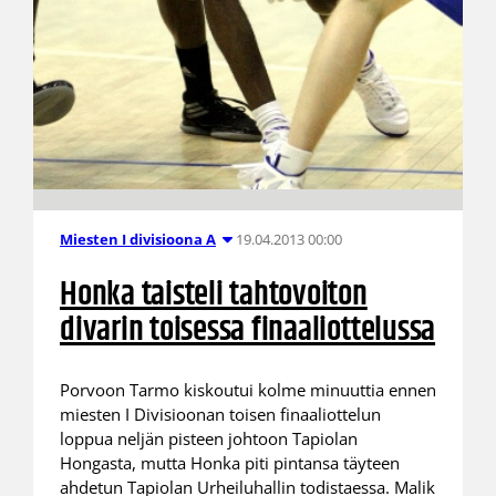
19.04.2013 00:00
Miesten I divisioona A
Honka taisteli tahtovoiton
divarin toisessa finaaliottelussa
Porvoon Tarmo kiskoutui kolme minuuttia ennen
miesten I Divisioonan toisen finaaliottelun
loppua neljän pisteen johtoon Tapiolan
Hongasta, mutta Honka piti pintansa täyteen
ahdetun Tapiolan Urheiluhallin todistaessa. Malik