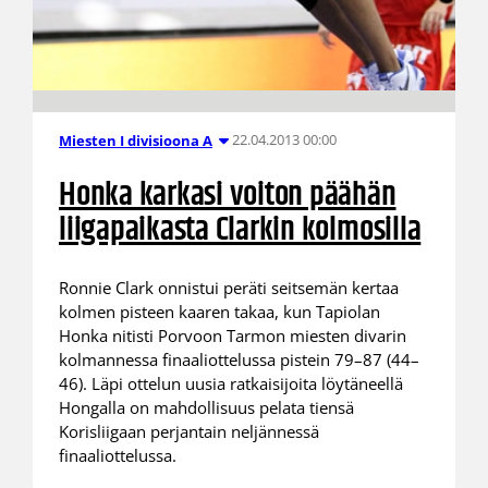
22.04.2013 00:00
Miesten I divisioona A
Honka karkasi voiton päähän
liigapaikasta Clarkin kolmosilla
Ronnie Clark onnistui peräti seitsemän kertaa
kolmen pisteen kaaren takaa, kun Tapiolan
Honka nitisti Porvoon Tarmon miesten divarin
kolmannessa finaaliottelussa pistein 79–87 (44–
46). Läpi ottelun uusia ratkaisijoita löytäneellä
Hongalla on mahdollisuus pelata tiensä
Korisliigaan perjantain neljännessä
finaaliottelussa.