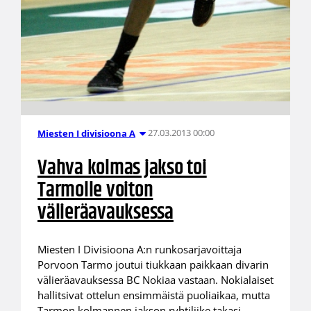
27.03.2013 00:00
Miesten I divisioona A
Vahva kolmas jakso toi
Tarmolle voiton
välieräavauksessa
Miesten I Divisioona A:n runkosarjavoittaja
Porvoon Tarmo joutui tiukkaan paikkaan divarin
välieräavauksessa BC Nokiaa vastaan. Nokialaiset
hallitsivat ottelun ensimmäistä puoliaikaa, mutta
Tarmon kolmannen jakson ryhtiliike takasi