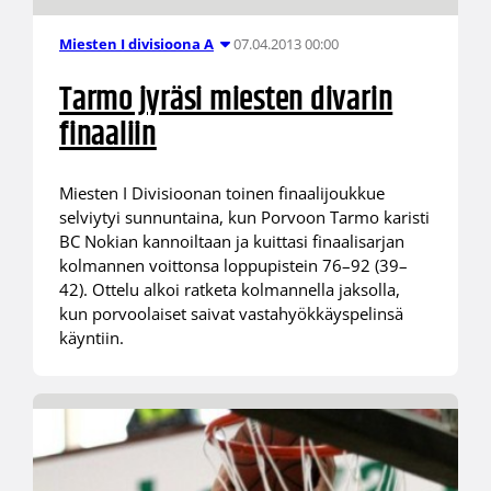
07.04.2013 00:00
Miesten I divisioona A
Tarmo jyräsi miesten divarin
finaaliin
Miesten I Divisioonan toinen finaalijoukkue
selviytyi sunnuntaina, kun Porvoon Tarmo karisti
BC Nokian kannoiltaan ja kuittasi finaalisarjan
kolmannen voittonsa loppupistein 76–92 (39–
42). Ottelu alkoi ratketa kolmannella jaksolla,
kun porvoolaiset saivat vastahyökkäyspelinsä
käyntiin.