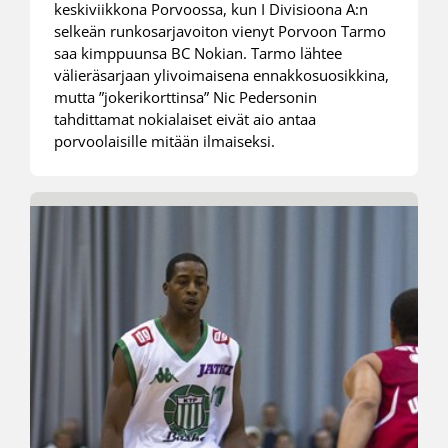
keskiviikkona Porvoossa, kun I Divisioona A:n
selkeän runkosarjavoiton vienyt Porvoon Tarmo
saa kimppuunsa BC Nokian. Tarmo lähtee
välieräsarjaan ylivoimaisena ennakkosuosikkina,
mutta ”jokerikorttinsa” Nic Pedersonin
tahdittamat nokialaiset eivät aio antaa
porvoolaisille mitään ilmaiseksi.