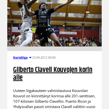
23.09.2012 00:00
Korisliiga
Gilberto Clavell Kouvojen korin
alle
Uuteen liigakauteen valmistautuva Kouvolan
Kouvot on kiinnittänyt korinsa alle 201-senttisen,
107-kiloisen Gilberto Clavellin. Puerto Ricon ja
Yhdysvallan passit omistava Clavell valittiin vuosi