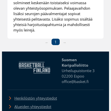
solmineet keskenään toistaiseksi voimassa
olevan yhteistyösopimuksen. Pelaajavaihdon
lisäksi seurojen päävalmentajat sopivat
yhteisestä pelitavasta. Lisäksi sopimus sisältää
yhteisiä harjoitustapahtumia ja mahdollisesti
myös leirejä.
←
1
→
Suomen
Koripalloliitto
Urheilupuistontie 3
02200 Espoo
office@basket.fi
Henkilöstön yhteystiedot
Alueiden yhteystiedot