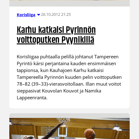
26.10.2012 21:25
Korisliiga
Karhu katkaisi Pyrinnön
voittoputken Pyynikillä
Korisliigaa puhtaalla pelillä johtanut Tampereen
Pyrintö kärsi perjantaina kauden ensimmäisen
tappionsa, kun Kauhajoen Karhu katkaisi
Tampereella Pyrinnön kuuden pelin voittoputken
78–82 (39–33)-vierasvoitollaan. Illan muut voitot
sieppasivat Kouvolan Kouvot ja Namika
Lappeenranta.