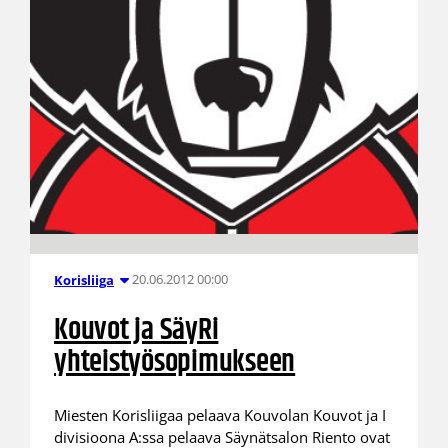
20.06.2012 00:00
Korisliiga
Kouvot ja SäyRi
yhteistyösopimukseen
Miesten Korisliigaa pelaava Kouvolan Kouvot ja I
divisioona A:ssa pelaava Säynätsalon Riento ovat