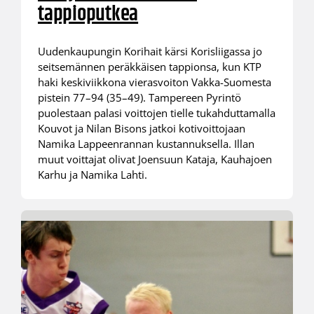
tappioputkea
Uudenkaupungin Korihait kärsi Korisliigassa jo
seitsemännen peräkkäisen tappionsa, kun KTP
haki keskiviikkona vierasvoiton Vakka-Suomesta
pistein 77–94 (35–49). Tampereen Pyrintö
puolestaan palasi voittojen tielle tukahduttamalla
Kouvot ja Nilan Bisons jatkoi kotivoittojaan
Namika Lappeenrannan kustannuksella. Illan
muut voittajat olivat Joensuun Kataja, Kauhajoen
Karhu ja Namika Lahti.