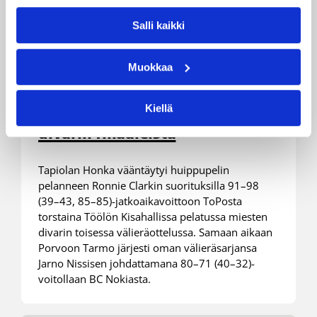
Salli kaikki
Muokkaa
04.04.2013 00:00
Miesten I divisioona A
Honka ja Tarmo voiton päähän
Kiellä
divarin finaaleista
Tapiolan Honka vääntäytyi huippupelin
pelanneen Ronnie Clarkin suorituksilla 91–98
(39–43, 85–85)-jatkoaikavoittoon ToPosta
torstaina Töölön Kisahallissa pelatussa miesten
divarin toisessa välieräottelussa. Samaan aikaan
Porvoon Tarmo järjesti oman välieräsarjansa
Jarno Nissisen johdattamana 80–71 (40–32)-
voitollaan BC Nokiasta.