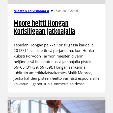
26.04.2013 22:06
Miesten I divisioona A
Moore heitti Hongan
Korisliigaan jatkoajalla
Tapiolan Hongan paikka Korisliigassa kaudelle
2013/14 sai sinettinsä perjantaina, kun Honka
kukisti Porvoon Tarmon miesten divarin
neljännessä finaaliottelussa jatkoajalla pistein
66–65 (31–39, 59–59). Hongan sankarina
juhlittiin amerikkalaistakamies Malik Moorea,
jonka kahden pisteen heitto varmisti espoolaisille
kaivatun liiganousun summerin soidessa.